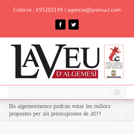
Skip
Crida'ns : 693202149
|
agencia@prensa2.com
to
content
Facebook
Twitter
Els algemesinencs podran votar les millors
propostes per als pressupostos de 2017