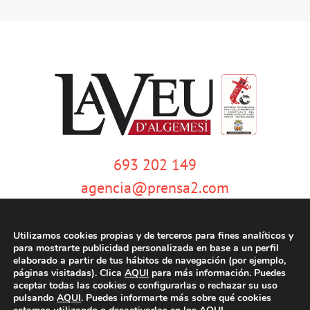
693 202 149
agencia@prensa2.com
Utilizamos cookies propias y de terceros para fines analíticos y
para mostrarte publicidad personalizada en base a un perfil
elaborado a partir de tus hábitos de navegación (por ejemplo,
páginas visitadas). Clica
AQUI
para más información. Puedes
aceptar todas las cookies o configurarlas o rechazar su uso
pulsando
AQUI
. Puedes informarte más sobre qué cookies
© Copyright 2020 | La Veu d'Algemesí | Tots els drets reservats |
Aviso