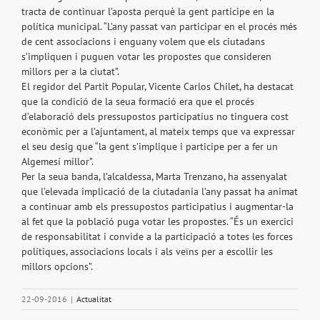
tracta de continuar l’aposta perquè la gent participe en la
política municipal. “L’any passat van participar en el procés més
de cent associacions i enguany volem que els ciutadans
s’impliquen i puguen votar les propostes que consideren
millors per a la ciutat”.
El regidor del Partit Popular, Vicente Carlos Chilet, ha destacat
que la condició de la seua formació era que el procés
d’elaboració dels pressupostos participatius no tinguera cost
econòmic per a l’ajuntament, al mateix temps que va expressar
el seu desig que “la gent s’implique i participe per a fer un
Algemesí millor”.
Per la seua banda, l’alcaldessa, Marta Trenzano, ha assenyalat
que l’elevada implicació de la ciutadania l’any passat ha animat
a continuar amb els pressupostos participatius i augmentar-la
al fet que la població puga votar les propostes. “És un exercici
de responsabilitat i convide a la participació a totes les forces
polítiques, associacions locals i als veïns per a escollir les
millors opcions”.
22-09-2016
|
Actualitat