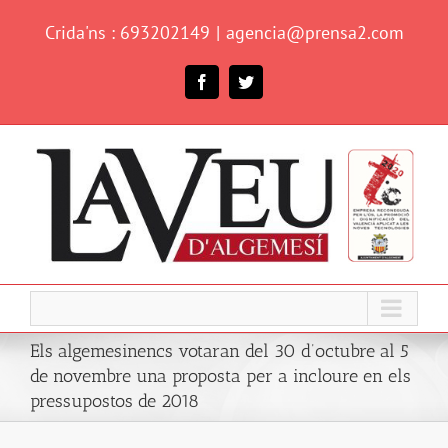
Skip
Crida'ns : 693202149
|
agencia@prensa2.com
to
content
Facebook
Twitter
Els algemesinencs votaran del 30 d’octubre al 5
de novembre una proposta per a incloure en els
pressupostos de 2018