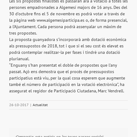
Les sis propostes finalistes es passaran ara a votació a totes les
persones empadronades a Algemesí majors de 16 anys. Des del
30 d’octubre fins el 5 de novembre es podrà votar a través de
la pàgina web
www.algemesiparticipa.es
o, de forma presencial,
a l’Ajuntament. Cada persona podrà assenyalar un màxim de
tres propostes.
La proposta guanyadora s’incorporarà amb dotació econòmica
als pressupostos de 2018, tot i que si el seu cost és elevat es
podrá contemplar realitzar-la per fases i tindrè una dotació
plurianual.
“Enguany s’han presentat el doble de propostes que l’any
passat. Açò ens demostra que el procés de pressupostos
participatius està viu, per la qual cosa esperem que augmente
també el número de participació en la votació electrònica”, ha
assegurat el regidor de Participació Ciutadana, Marc Vendrell.
26-10-2017
|
Actualitat
¡Compartix esta notícia en les teues xarxes socials!