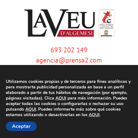
693 202 149
agencia@prensa2.com
Utilizamos cookies propias y de terceros para fines analíticos y
para mostrarte publicidad personalizada en base a un perfil
elaborado a partir de tus hábitos de navegación (por ejemplo,
páginas visitadas). Clica
AQUI
para más información. Puedes
aceptar todas las cookies o configurarlas o rechazar su uso
pulsando
AQUI
. Puedes informarte más sobre qué cookies
© Copyright 2020 | La Veu d'Algemesí | Tots els drets reservats |
Aviso
estamos utilizando o desactivarlas en los
AQUI
.
legal
|
Política de privacidad
|
Política de cookies
| Dissenyat per
tecniwebs
Aceptar