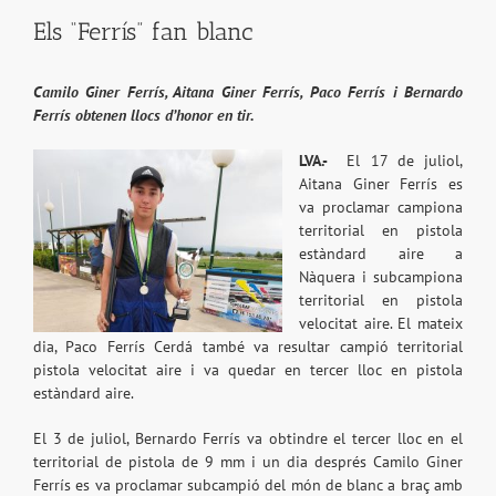
Els “Ferrís” fan blanc
Camilo Giner Ferrís, Aitana Giner Ferrís, Paco Ferrís i Bernardo
Ferrís obtenen llocs d’honor en tir.
LVA.-
El 17 de juliol,
Aitana Giner Ferrís es
va proclamar campiona
territorial en pistola
estàndard aire a
Nàquera i subcampiona
territorial en pistola
velocitat aire. El mateix
dia, Paco Ferrís Cerdá també va resultar campió territorial
pistola velocitat aire i va quedar en tercer lloc en pistola
estàndard aire.
El 3 de juliol, Bernardo Ferrís va obtindre el tercer lloc en el
territorial de pistola de 9 mm i un dia després Camilo Giner
Ferrís es va proclamar subcampió del món de blanc a braç amb