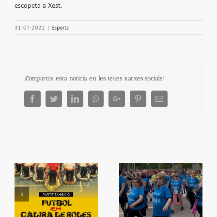
escopeta a Xest.
31-07-2022
|
Esports
¡Compartix esta notícia en les teues xarxes socials!
Facebook
Twitter
LinkedIn
Whatsapp
Google+
Pinterest
Email
e
Què fem amb el
e
La Ribera Camina
bàsquet?