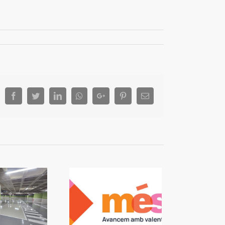
Facebook
Twitter
LinkedIn
Whatsapp
Google+
Pinterest
Email
 Algemesí: L’alcalde
nvoca un ple per a
e no vaja l’oposició