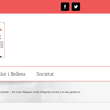
Facebook
Twitter
lut i Bellesa
Societat
ctualitat
/
Els Joves d'Esquerra Unida d'Algemesí animen a la seua generació