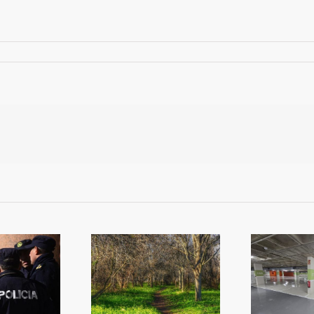
més
ltiplica la inversió
Reobri l’aparcament del
co
n zones verdes
Mercat
qu