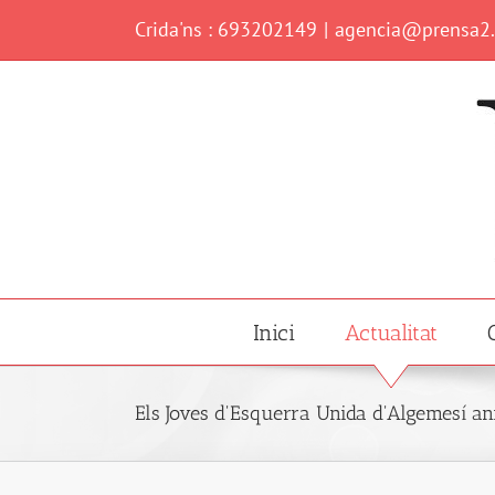
Skip
Crida'ns : 693202149
|
agencia@prensa2
to
content
Inici
Actualitat
Els Joves d'Esquerra Unida d'Algemesí a