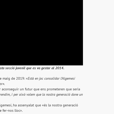
sta secció juvenil que es va gestar al 2014.
de maig de 2019: «
Està en joc consolidar l’Algemesí
ar».
per aconseguir un futur que ens prometeren que seria
rendim, i per això volem que la nostra generació done un
Algemesí, ha assenyalat que «és la nostra generació
 fer-nos lloc».