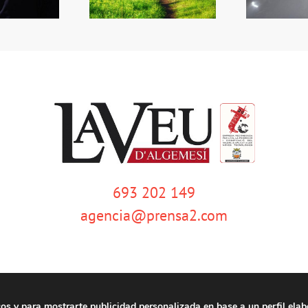
693 202 149
agencia@prensa2.com
cos y para mostrarte publicidad personalizada en base a un perfil elab