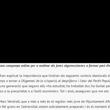
 una campanya online per a motivar als joves algemesinencs a formar part d’e
 han explicat la importància que tindran els següents comicis electorals 
ys o tornar a l’Algemesí de la crispació, el despilfarro i l’atur del Partit Popul
 una generació que segons ells «ha estudiat, ha treballat dur, ha lluitat 
 a la precarietat o a l’exili econòmic». Tot i això, asseguren que
«no ens 
l, Marc Vendrell, que a més a més és el regidor més jove de l’Ajuntament d’
 fet grans en l’adversitat, estem sobradament preparats i és el moment de