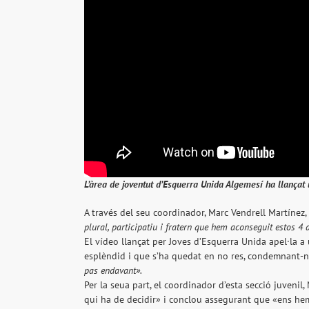
L’àrea de joventut d’Esquerra Unida Algemesí ha llançat
A través del seu coordinador, Marc Vendrell Martínez,
plural, participatiu i fratern que hem aconseguit estos 4 an
El vídeo llançat per Joves d’Esquerra Unida apel·la a
esplèndid i que s’ha quedat en no res, condemnant-nos
pas endavant».
Per la seua part, el coordinador d’esta secció juveni
qui ha de decidir» i conclou assegurant que «ens hem