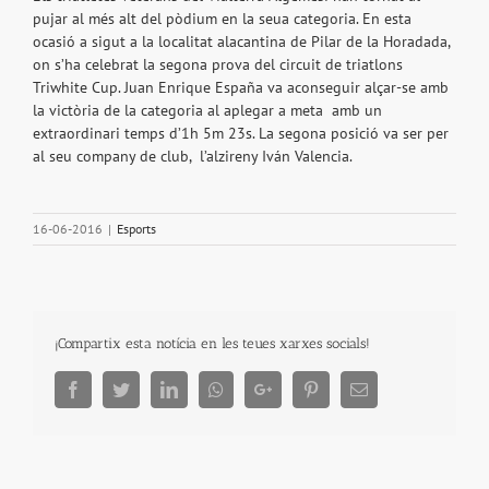
pujar al més alt del pòdium en la seua categoria. En esta
ocasió a sigut a la localitat alacantina de Pilar de la Horadada,
on s’ha celebrat la segona prova del circuit de triatlons
Triwhite Cup. Juan Enrique España va aconseguir alçar-se amb
la victòria de la categoria al aplegar a meta amb un
extraordinari temps d’1h 5m 23s. La segona posició va ser per
al seu company de club, l’alzireny Iván Valencia.
16-06-2016
|
Esports
¡Compartix esta notícia en les teues xarxes socials!
Facebook
Twitter
LinkedIn
Whatsapp
Google+
Pinterest
Email