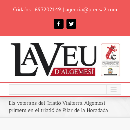
Skip
Crida'ns : 693202149
|
agencia@prensa2.com
to
content
Facebook
Twitter
Els veterans del Triatló Vialterra Algemesí
primers en el triatló de Pilar de la Horadada