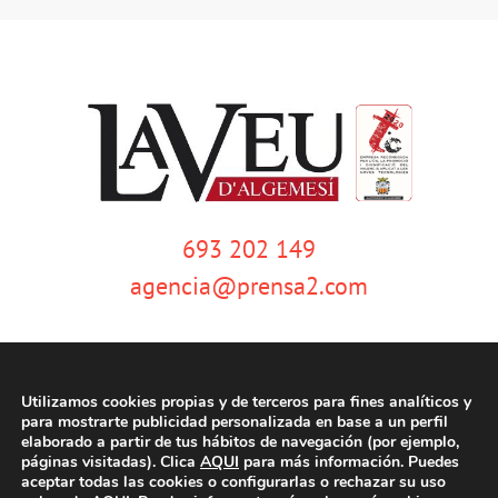
693 202 149
agencia@prensa2.com
Utilizamos cookies propias y de terceros para fines analíticos y
para mostrarte publicidad personalizada en base a un perfil
elaborado a partir de tus hábitos de navegación (por ejemplo,
páginas visitadas). Clica
AQUI
para más información. Puedes
© Copyright 2020 | La Veu d'Algemesí | Tots els drets reservats |
Aviso
aceptar todas las cookies o configurarlas o rechazar su uso