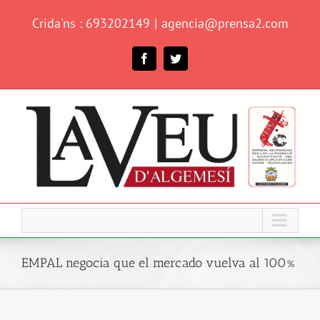
Skip
Crida'ns : 693202149
|
agencia@prensa2.com
to
content
Facebook
Twitter
EMPAL negocia que el mercado vuelva al 100%