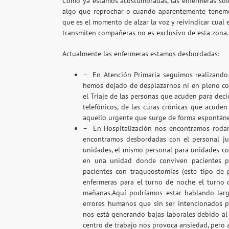
Como ya estamos acostumbradas, las enfermeras sol
algo que reprochar o cuando aparentemente tenemo
que es el momento de alzar la voz y reivindicar cual 
transmiten compañeras no es exclusivo de esta zona.
Actualmente las enfermeras estamos desbordadas:
– En Atención Primaria seguimos realizando 
hemos dejado de desplazarnos ni en pleno con
el Triaje de las personas que acuden para deci
telefónicos, de las curas crónicas que acuden
aquello urgente que surge de forma espontánea
– En Hospitalización nos encontramos roda
encontramos desbordadas con el personal ju
unidades, el mismo personal para unidades co
en una unidad donde conviven pacientes pos
pacientes con traqueostomías (este tipo de
enfermeras para el turno de noche el turno 
mañanas.Aquí podríamos estar hablando larg
errores humanos que sin ser intencionados pu
nos está generando bajas laborales debido a
centro de trabajo nos provoca ansiedad, pero 