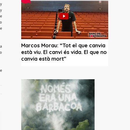
ay
uy
de
mo
de
ta
so
ue
il