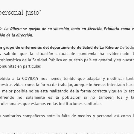
ersonal justo”
 La Ribera se quejan de su situación, tanto en Atención Primaria como 
ión de la dirección
.
n grupo de enfermeras del departamento de Salud de La Ribera.-
De tod
s sabido que la situación actual de pandemia ha evidenciado l
roblemática de la Sanidad Pública en nuestro país en general y en nuest
omunitat en particular.
ebido a la COVID19 nos hemos tenido que adaptar y modificar tant
uestras vidas como la forma de trabajar, aunque lo hemos intentado hac
o mejor posible no se está realizando de la forma correcta y quién lo est
ufriendo no solamente es la población si no también los y la
rofesionales que estamos en las instituciones sanitarias.
 sanitarios compañeros ante la falta de medios y personal así como 