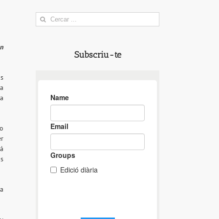
Search
for:
en
Subscriu-te
os
a
ra
o
er
á
s
la