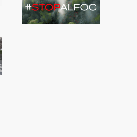
í:
ca un
o vaja