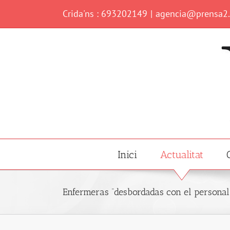
Skip
Crida'ns : 693202149
|
agencia@prensa2
to
content
Inici
Actualitat
Enfermeras “desbordadas con el personal 