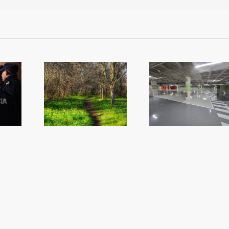
més Algemes
iplica la
Reobri l’aparcament
L’alcalde convo
ó en zones
del Mercat
ple per a que n
rdes
l’oposició