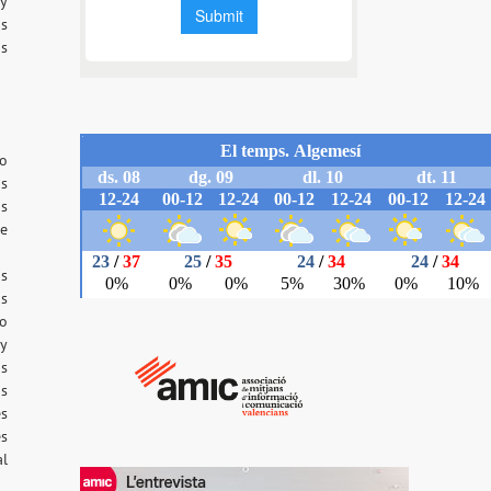
ay
os
os
no
os
os
de
os
as
so
 y
os
as
es
́s
al