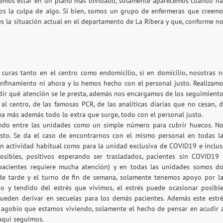
emos estar en un plano más olvidado, solamente aparecemos cuando h
s la culpa de algo. Si bien, somos un grupo de enfermeras que creem
es la situación actual en el departamento de La Ribera y que, conforme n
curas tanto en el centro como endomicilio, sí en domicilio, nosotras 
finamiento ni ahora y lo hemos hecho con el personal justo. Realizam
dir qué atención se le presta, además nos encargamos de los seguimient
 al centro, de las famosas PCR, de las analíticas diarias que no cesan, 
 más además todo lo extra que surge, todo con el personal justo.
ndo entre las unidades como un simple número para cubrir huecos. N
sto. Se da el caso de encontrarnos con el mismo personal en todas l
n actividad habitual como para la unidad exclusiva de COVID19 e inclu
ibles, positivos esperando ser trasladados, pacientes sin COVID19
 pacientes requiere mucha atención) y en todas las unidades somos d
de tarde y el turno de fin de semana, solamente tenemos apoyo por l
o y tendido del estrés que vivimos, el estrés puede ocasionar posibl
eden derivar en secuelas para los demás pacientes. Además este estre
l agobio que estamos viviendo, solamente el hecho de pensar en acudir 
aquí seguimos.