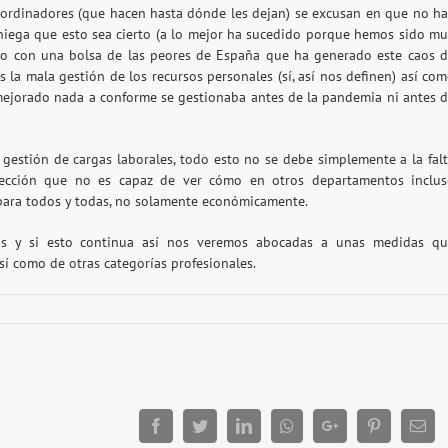
 coordinadores (que hacen hasta dónde les dejan) se excusan en que no h
e niega que esto sea cierto (a lo mejor ha sucedido porque hemos sido m
do con una bolsa de las peores de España que ha generado este caos 
 la mala gestión de los recursos personales (sí, así nos definen) así co
a mejorado nada a conforme se gestionaba antes de la pandemia ni antes 
a gestión de cargas laborales, todo esto no se debe simplemente a la fal
rección que no es capaz de ver cómo en otros departamentos inclu
para todos y todas, no solamente económicamente.
as y si esto continua así nos veremos abocadas a unas medidas q
í como de otras categorías profesionales.
Facebook
Twitter
LinkedIn
Whatsapp
Google+
Pinterest
Ema