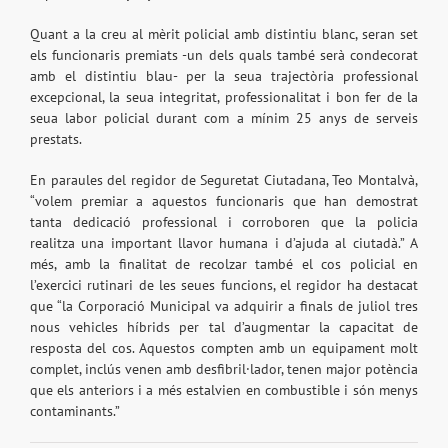
Quant a la creu al mèrit policial amb distintiu blanc, seran set
els funcionaris premiats -un dels quals també serà condecorat
amb el distintiu blau- per la seua trajectòria professional
excepcional, la seua integritat, professionalitat i bon fer de la
seua labor policial durant com a mínim 25 anys de serveis
prestats.
En paraules del regidor de Seguretat Ciutadana, Teo Montalvà,
“volem premiar a aquestos funcionaris que han demostrat
tanta dedicació professional i corroboren que la policia
realitza una important llavor humana i d’ajuda al ciutadà.” A
més, amb la finalitat de recolzar també el cos policial en
l’exercici rutinari de les seues funcions, el regidor ha destacat
que “la Corporació Municipal va adquirir a finals de juliol tres
nous vehicles híbrids per tal d’augmentar la capacitat de
resposta del cos. Aquestos compten amb un equipament molt
complet, inclús venen amb desfibril·lador, tenen major potència
que els anteriors i a més estalvien en combustible i són menys
contaminants.”