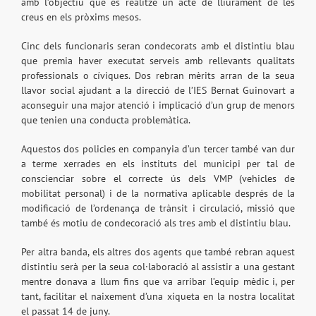
amb l’objectiu que es realitze un acte de lliurament de les
creus en els pròxims mesos.
Cinc dels funcionaris seran condecorats amb el distintiu blau
que premia haver executat serveis amb rellevants qualitats
professionals o cíviques. Dos rebran mèrits arran de la seua
llavor social ajudant a la direcció de l’IES Bernat Guinovart a
aconseguir una major atenció i implicació d’un grup de menors
que tenien una conducta problemàtica.
Aquestos dos policies en companyia d’un tercer també van dur
a terme xerrades en els instituts del municipi per tal de
conscienciar sobre el correcte ús dels VMP (vehicles de
mobilitat personal) i de la normativa aplicable després de la
modificació de l’ordenança de trànsit i circulació, missió que
també és motiu de condecoració als tres amb el distintiu blau.
Per altra banda, els altres dos agents que també rebran aquest
distintiu serà per la seua col·laboració al assistir a una gestant
mentre donava a llum fins que va arribar l’equip mèdic i, per
tant, facilitar el naixement d’una xiqueta en la nostra localitat
el passat 14 de juny.