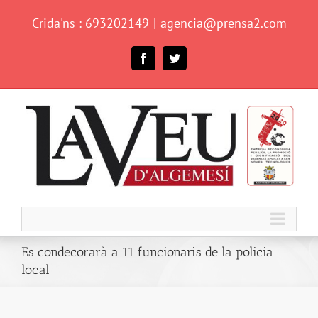
Skip
Crida'ns : 693202149
|
agencia@prensa2.com
to
content
Facebook
Twitter
Es condecorarà a 11 funcionaris de la policia
local