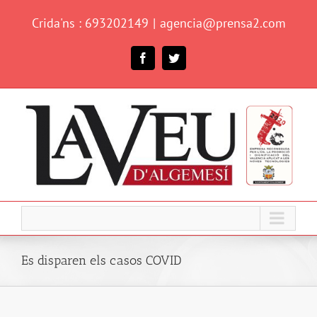
Skip
Crida'ns : 693202149
|
agencia@prensa2.com
to
content
Facebook
Twitter
Es disparen els casos COVID