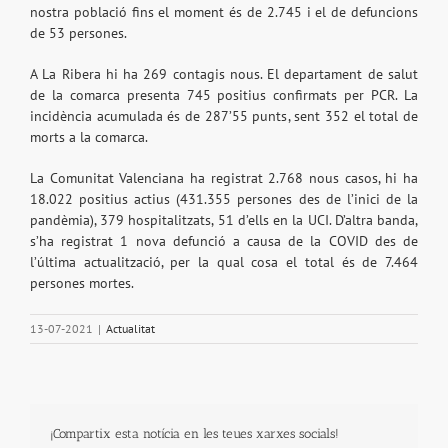
nostra població fins el moment és de 2.745 i el de defuncions
de 53 persones.
A La Ribera hi ha 269 contagis nous. El departament de salut
de la comarca presenta 745 positius confirmats per PCR. La
incidència acumulada és de 287’55 punts, sent 352 el total de
morts a la comarca.
La Comunitat Valenciana ha registrat 2.768 nous casos, hi ha
18.022 positius actius (431.355 persones des de l’inici de la
pandèmia), 379 hospitalitzats, 51 d’ells en la UCI. D’altra banda,
s’ha registrat 1 nova defunció a causa de la COVID des de
l’última actualització, per la qual cosa el total és de 7.464
persones mortes.
13-07-2021
|
Actualitat
¡Compartix esta notícia en les teues xarxes socials!