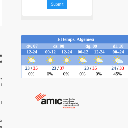
iu
na
nt
 i
 i
gú
ue