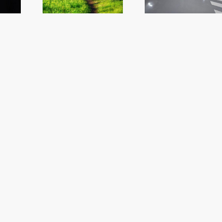
rdes
l’oposició