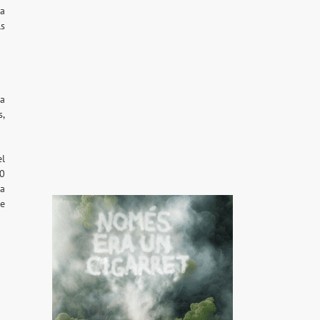
la
ls
 a
s,
el
00
ua
de