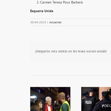
Carmen Teresa Pous Barberà
Esquerra Unida
30-04-2019
|
Actualitat
¡Compartix esta notícia en les teues xarxes socials!
El Telèfon Amic
Dos policies eviten la
Es mult
força l’atenció als
fugida d’un
inversi