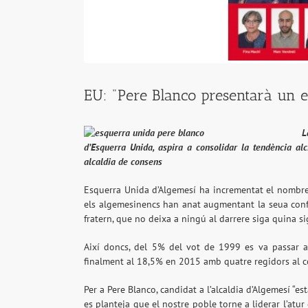
EU: "Pere Blanco presentarà un e
L
d’Esquerra Unida, aspira a consolidar la tendència al
alcaldia de consens
Esquerra Unida d’Algemesí ha incrementat el nombre 
els algemesinencs han anat augmentant la seua confi
fratern, que no deixa a ningú al darrere siga quina si
Així doncs, del 5% del vot de 1999 es va passar 
finalment al 18,5% en 2015 amb quatre regidors al co
Per a Pere Blanco, candidat a l’alcaldia d’Algemesí “es
es planteja que el nostre poble torne a liderar l’atur