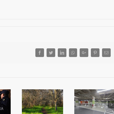
Facebook
Twitter
LinkedIn
Whatsapp
Google+
Pinterest
Ema
més Algemes
iplica la
Reobri l’aparcament
L’alcalde convo
ó en zones
del Mercat
ple per a que n