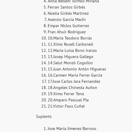
Anna Betlem Tormos Miñana
Ferran Santos Girbés
Noelia Girbés Martínez
Asensio Garcia Machí
Empar Niclos Gutierrez
Fran Ahuir Rodríguez
10.
Maria Teodoro Borràs
11.
Ximo Rosell Carbonell
12.
Maria Luisa Bono Iranzo
13.
Josep Higuera Gallego
14.
Salut Monzó Cogollos
15.
Juan Antonio Antón Higueras
16.
Carmen Maria Ferrer Garcia
17.
Jose Carlos Jara Fernandez
18.
Angeles Chinesta Auñon
19.
Ximo Ferrer Tena
20.
Amparo Pascual Pla
21.
Victor Faus Cuñat
Suplents
Jose María Jimenez Barroso