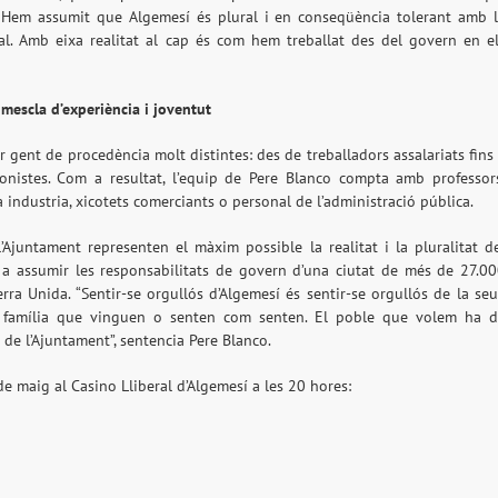
. Hem assumit que Algemesí és plural i en conseqüència tolerant amb 
exual. Amb eixa realitat al cap és com hem treballat des del govern en e
mescla d’experiència i joventut
r gent de procedència molt distintes: des de treballadors assalariats fins
ionistes. Com a resultat, l’equip de Pere Blanco compta amb professor
a industria, xicotets comerciants o personal de l’administració pública.
’Ajuntament representen el màxim possible la realitat i la pluralitat d
a assumir les responsabilitats de govern d’una ciutat de més de 27.0
erra Unida. “Sentir-se orgullós d’Algemesí és sentir-se orgullós de la se
a família que vinguen o senten com senten. El poble que volem ha 
 de l’Ajuntament”, sentencia Pere Blanco.
de maig al Casino Lliberal d’Algemesí a les 20 hores: