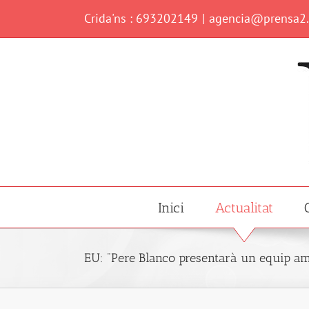
Skip
Crida'ns : 693202149
|
agencia@prensa2
to
content
Inici
Actualitat
EU: "Pere Blanco presentarà un equip amb