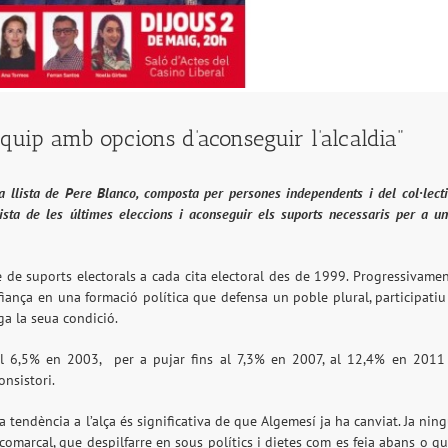
quip amb opcions d’aconseguir l’alcaldia"
a llista de Pere Blanco, composta per persones independents i del col·lect
cista de les últimes eleccions i aconseguir els suports necessaris per a u
de suports electorals a cada cita electoral des de 1999. Progressivame
ança en una formació política que defensa un poble plural, participatiu
ga la seua condició.
al 6,5% en 2003,
per a pujar fins al 7,3% en 2007, al 12,4% en 2011
nsistori.
ta tendència a l’alça és significativa de que Algemesí ja ha canviat. Ja nin
 comarcal, que despilfarre en sous polítics i dietes com es feia abans o q