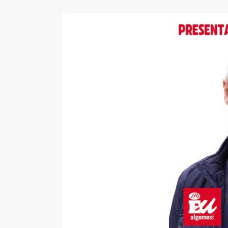
View
Larger
Image