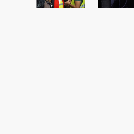
majors
presumpte homicida
ve