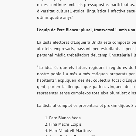
no es continue amb els pressupostos participatius
diversitat cultural, ètnica, lingüística i afectiva-s
últims quatre anys”.
L’equip de Pere Blanco: plural, transversal i
amb una 
La llista electoral d’Esquerra Unida està composta pe
xicotets empresaris, passant per estudiants i pens
personal mèdic, treballadors del camp, l’hostaleria i l
“La idea és que els futurs regidors i regidores de l
nostre poble i a més a més estiguen preparats per 
habitants”, expliquen des del col·lectiu local d’Esqu
gent, parlen la llengua que parlen, vinguen de l
representar sense complexos tota eixa pluralitat dins
La llista al complet es presentarà el pròxim dijous 2 
Pere Blanco Vega
Fina Machí Llopis
Marc Vendrell Martínez