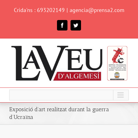
Skip
Crida'ns : 693202149
|
agencia@prensa2.com
to
content
Facebook
Twitter
Exposició d’art realitzat durant la guerra
d’Ucraïna