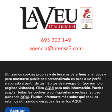
693 202 149
agencia@prensa2.com
Utilizamos cookies propias y de terceros para fines analíticos y
para mostrarte publicidad personalizada en base a un perfil
elaborado a partir de tus hábitos de navegación (por ejemplo,
páginas visitadas). Clica
AQUI
para más información. Puedes
© Copyright 2020 | La Veu d'Algemesí | Tots els drets reservats |
Aviso
aceptar todas las cookies o configurarlas o rechazar su uso
legal
|
Política de privacidad
|
Política de cookies
| Dissenyat per
pulsando
AQUI
. Puedes informarte más sobre qué cookies
tecniwebs
estamos utilizando o desactivarlas en los
AQUI
.
Aceptar