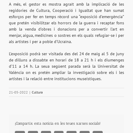
A més, el gestor es mostra agraït amb la implicació de les
regidories de Cultura, Cooperació i Igualtat que han sumat
esforços per fer en temps rècord una “exposició d’emergència”
que pretén visibilitzar els horrors de la guerra i recaptar fons
amb la venda d’obres i donacions per a convertir l’art en
menjar, aigua, medicines o sostres en els quals refugiar-se i per
als artistes i per a poble d’Ucraïna.
L’exposició podrà ser visitada des del 24 de maig al 5 de juny
de dilluns a dissabte en horari de 18 a 21 h i els diumenges
d’11 a 14 h. La seua següent parada serà la Universitat de
València on es pretén ampliar la investigació sobre els i les
artistes i la relació entre institucions museístiques.
21-05-2022
|
Cultura
¡Compartix esta notícia en les teues xarxes socials!