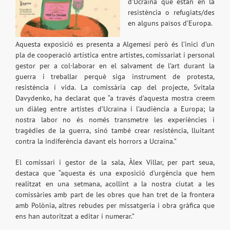
d’Ucraïna que estan en la
resistència o refugiats/des
en alguns països d’Europa.
Aquesta exposició es presenta a Algemesí però és l’inici d’un
pla de cooperació artística entre artistes, comissariat i personal
gestor per a col·laborar en el salvament de l’art durant la
guerra i treballar perquè siga instrument de protesta,
resistència i vida. La comissària cap del projecte, Svitala
Davydenko, ha declarat que “a través d’aquesta mostra creem
un diàleg entre artistes d’Ucraïna i l’audiència a Europa; la
nostra labor no és només transmetre les experiències i
tragèdies de la guerra, sinó també crear resistència, lluitant
contra la indiferència davant els horrors a Ucraïna.”
El comissari i gestor de la sala, Àlex Villar, per part seua,
destaca que “aquesta és una exposició d’urgència que hem
realitzat en una setmana, acollint a la nostra ciutat a les
comissàries amb part de les obres que han tret de la frontera
amb Polònia, altres rebudes per missatgeria i obra gràfica que
ens han autoritzat a editar i numerar.”