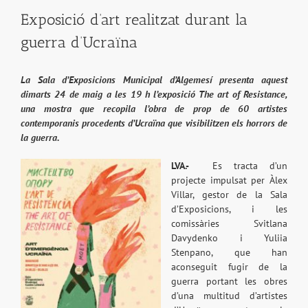
Exposició d’art realitzat durant la
guerra d’Ucraïna
La Sala d’Exposicions Municipal d’Algemesí presenta aquest
dimarts 24 de maig a les 19 h l’exposició The art of Resistance,
una mostra que recopila l’obra de prop de 60 artistes
contemporanis procedents d’Ucraïna que visibilitzen els horrors de
la guerra.
LVA.-
Es tracta d’un
projecte impulsat per Àlex
Villar, gestor de la Sala
d’Exposicions, i les
comissàries Svitlana
Davydenko i Yuliia
Stenpano, que han
aconseguit fugir de la
guerra portant les obres
d’una multitud d’artistes