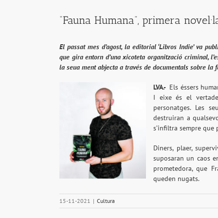
“Fauna Humana”, primera novel·l
El passat mes d’agost, la editorial ‘Libros Indie’ va pub
que gira entorn d’una xicoteta organització criminal, l’e
la seua ment abjecta a través de documentals sobre la f
LVA.-
Els éssers human
I eixe és el vertad
personatges. Les se
destruiran a qualsev
s’infiltra sempre que
Diners, plaer, superv
suposaran un caos en
prometedora, que Fra
queden nugats.
15-11-2021
|
Cultura