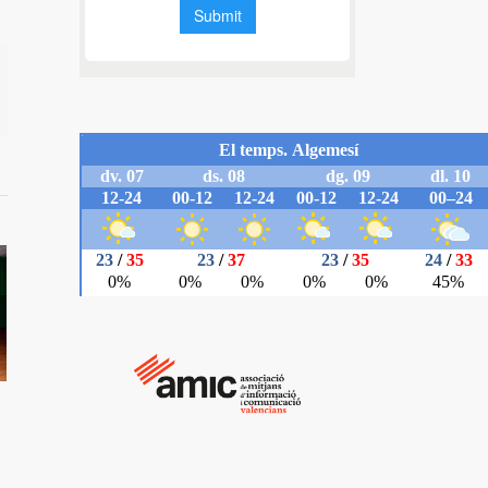
il
e Nek
ncia