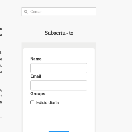
Search
for:
ia
Subscriu-te
ix
l.
de
ó,
ra
a,
lt
ga