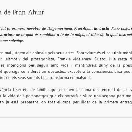
a de Fran Ahuir
licat la primera novel·la de l’algemesinenc Fran Ahuir. Es tracta d’una històr
structura de la qual és semblant a la de la màfia, el líder de la qual instrue
auna salvatge.
s mai jutgem als animals pels seus actes. Sobreviure és el seu únic mòbi
er leitmotiv del protagonista, Frankie «Melenas» Duato, i la resta 
ues intencions per seguir amb vida i mantindre’s lluny de la pres
ol que siga considerat un obstacle… excepte a la consciència. Eixa ped
 pot en els seus somnis i els transforma en malsons.
ivència i secrets de família que encenen la flama del rencor i de la ir
 la vida dels personatges que els portarà a viure una segona part mo
n ja està preparant, on tots el caps per lligar de la primera entre