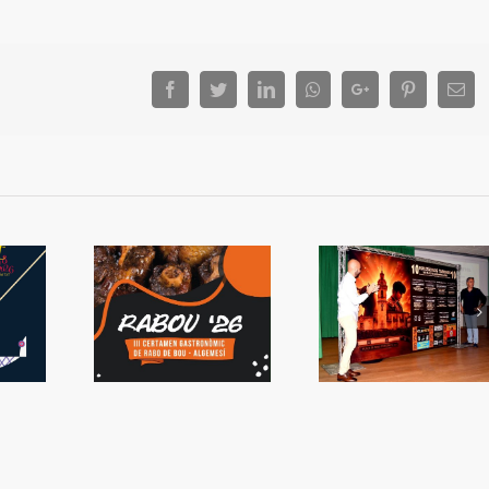
Facebook
Twitter
LinkedIn
Whatsapp
Google+
Pinterest
Ema
 tornarà a
Presentada la
La capacitat d
emesí
Setmana de Bous
sorprén a Valè