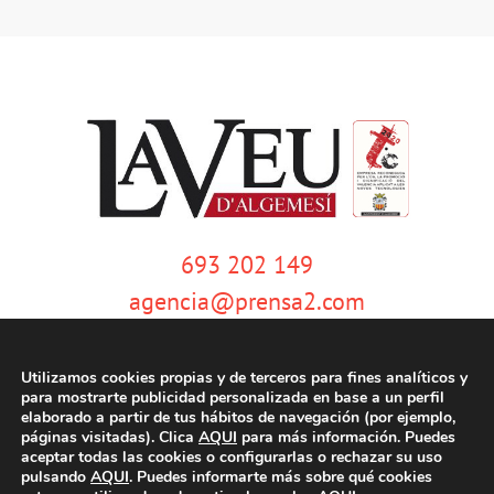
693 202 149
agencia@prensa2.com
Utilizamos cookies propias y de terceros para fines analíticos y
para mostrarte publicidad personalizada en base a un perfil
elaborado a partir de tus hábitos de navegación (por ejemplo,
páginas visitadas). Clica
AQUI
para más información. Puedes
aceptar todas las cookies o configurarlas o rechazar su uso
pulsando
AQUI
. Puedes informarte más sobre qué cookies
© Copyright 2020 | La Veu d'Algemesí | Tots els drets reservats |
Aviso