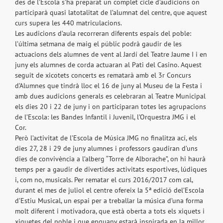
des de l’Escola s’ha preparat un complet cicle d’audicions on
participarà quasi latotalitat de l’alumnat del centre, que aquest
curs supera les 440 matriculacions.
Les audicions d’aula recorreran diferents espais del poble:
l’última setmana de maig el públic podrà gaudir de les
actuacions dels alumnes de vent al Jardí del Teatre Jaume I i en
juny els alumnes de corda actuaran al Pati del Casino. Aquest
seguit de xicotets concerts es rematarà amb el 3r Concurs
d’Alumnes que tindrà lloc el 16 de juny al Museu de la Festa i
amb dues audicions generals es celebraran al Teatre Municipal
els dies 20 i 22 de juny i on participaran totes les agrupacions
de l’Escola: les Bandes Infantil i Juvenil, l’Orquestra JMG i el
Cor.
Però l’activitat de l’Escola de Música JMG no finalitza ací, els
dies 27, 28 i 29 de juny alumnes i professors gaudiran d’uns
dies de convivència a l’alberg “Torre de Alborache”, on hi haurà
temps per a gaudir de divertides activitats esportives, lúdiques
i, com no, musicals. Per rematar el curs 2016/2017 com cal,
durant el mes de juliol el centre ofereix la 5ª edició del’Escola
d’Estiu Musical, un espai per a treballar la música d’una forma
molt diferent i motivadora, que està oberta a tots els xiquets i
xiquetes del poble i que enguany estarà inspirada en la millor