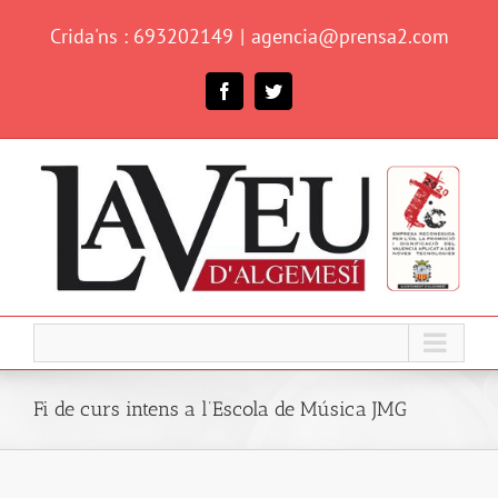
Skip
Crida'ns : 693202149
|
agencia@prensa2.com
to
content
Facebook
Twitter
Fi de curs intens a l’Escola de Música JMG