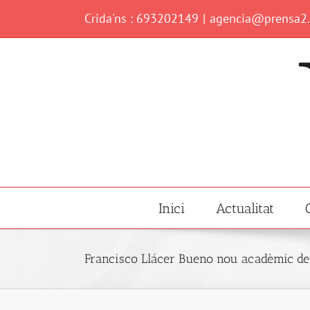
Skip
Crida'ns : 693202149
|
agencia@prensa2
to
content
Inici
Actualitat
Francisco Llácer Bueno nou acadèmic d