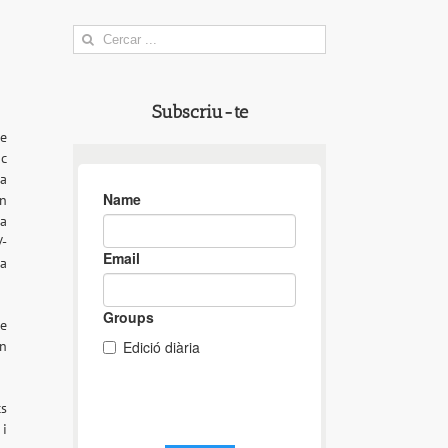
Search
for:
Subscriu-te
de
ic
a
en
ta
V-
na
ue
En
cs
 i