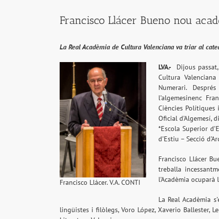
Francisco Llácer Bueno nou aca
La Real Acadèmia de Cultura Valenciana va triar al cate
LVA.-
Dijous passat, 
Cultura Valenciana
Numerari. Després
l’algemesinenc Fran
Ciències Polítiques 
Oficial d’Algemesí, d
*Escola Superior d’E
d’Estiu – Secció d’A
Francisco Llácer Bu
treballa incessantm
l’Acadèmia ocuparà l
Francisco Llácer. V.A. CONTI
La Real Acadèmia s
lingüistes i filòlegs, Voro López, Xaverio Ballester,