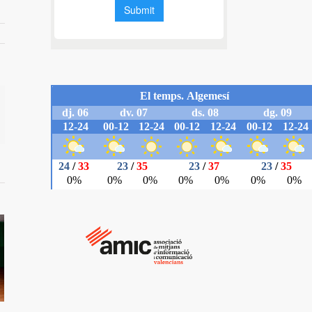
il
e Nek
ncia