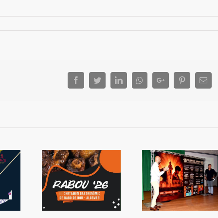
Facebook
Twitter
LinkedIn
Whatsapp
Google+
Pinterest
Ema
 tornarà a
Presentada la
La capacitat d
emesí
Setmana de Bous
sorprén a Valè