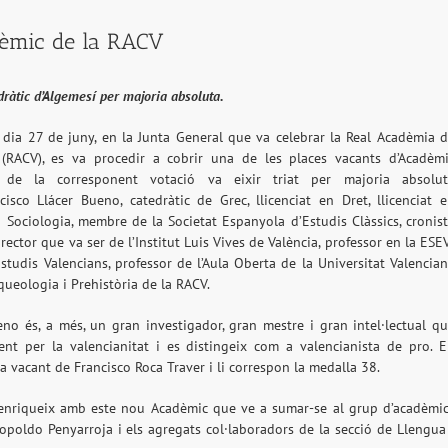
dèmic de la RACV
dràtic d’Algemesí per majoria absoluta.
dia 27 de juny, en la Junta General que va celebrar la Real Acadèmia 
 (RACV), es va procedir a cobrir una de les places vacants d’Acadèm
 de la corresponent votació va eixir triat per majoria absolut
cisco Llácer Bueno, catedràtic de Grec, llicenciat en Dret, llicenciat 
i Sociologia, membre de la Societat Espanyola d’Estudis Clàssics, cronis
irector que va ser de l’Institut Luis Vives de València, professor en la ESE
studis Valencians, professor de l’Aula Oberta de la Universitat Valencia
rqueologia i Prehistòria de la RACV.
eno és, a més, un gran investigador, gran mestre i gran intel·lectual q
ent per la valencianitat i es distingeix com a valencianista de pro. 
a vacant de Francisco Roca Traver i li correspon la medalla 38.
’enriqueix amb este nou Acadèmic que ve a sumar-se al grup d’acadèmi
 Leopoldo Penyarroja i els agregats col·laboradors de la secció de Llengua