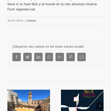
llena ni lo hace feliz y se hunde en la más absoluta miseria.
Font: algemesi.net
26-02-2016
|
Cultura
¡Compartix esta notícia en les teues xarxes socials!
Facebook
Twitter
LinkedIn
Whatsapp
Google+
Pinterest
Email
Festes de la Mare de
El Rabou tornarà a