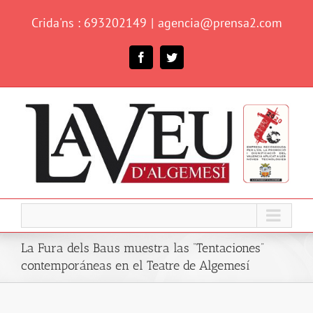
Skip
Crida'ns : 693202149
|
agencia@prensa2.com
to
content
Facebook
Twitter
La Fura dels Baus muestra las “Tentaciones”
contemporáneas en el Teatre de Algemesí