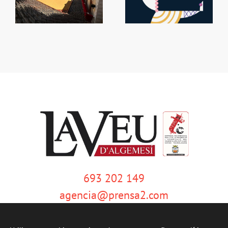
a
Déu de la Salut
Algemesí
í
693 202 149
agencia@prensa2.com