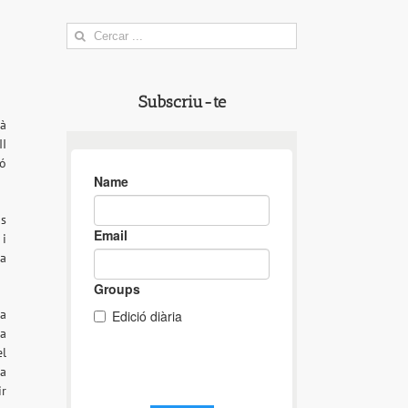
Search
for:
Subscriu-te
ià
II
ió
us
 i
la
na
la
el
ra
ir