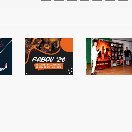
 tornarà a
Presentada la
La capacitat d
emesí
Setmana de Bous
sorprén a Valè