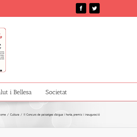
Facebook
Twitter
lut i Bellesa
Societat
Home
/
Cultura
/
II Concurs de paisatges d’aigua i horta, premis i inauguració