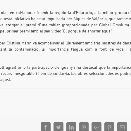
olar, en col·laboració amb la regidoria d’Educació, a la millor producc
Aquesta iniciativa ha estat impulsada per Aigües de València, que també 
 i va atorgar el premi d’una tablet (proporcionada per Global Omnium)
 pel primer premi amb el seu vídeo ‘El porqué de ahorrar agua.’
a per Cristina Marín va acompanyar el lliurament amb tres mostres de dan
ntant la contaminació, la importància l’aigua com a font de vida i 
olt agraït amb la participació d’enguany i ha destacat que la importànc
 recurs inesgotable i hem de cuidar-la. Les obres seleccionades es podr
’agost.
Facebook
Twitter
LinkedIn
Whatsapp
Google+
Pinterest
Ema