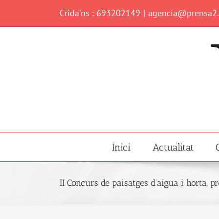
Skip
Crida'ns : 693202149
|
agencia@prensa2
to
content
Inici
Actualitat
II Concurs de paisatges d’aigua i horta, 