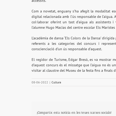
accèssits.
Com a novetat, enguany s’ha afegit la modalitat esc
digital relacionada amb l’ús responsable de l’aigua. 
col·laborar oferint un tast d’aigua als assistents
l’alumne Hugo Macias del centre escolar Els Maristes
L’acadèmia de dansa ‘Els Colors de la Dansa’ dirigid
referents a les categories del concurs i represe
conscienciació d’un ús responsable d’aquest.
El regidor de Turisme, Edgar Bresó, es va mostrar m
d’aquest concurs és el missatge que l’aigua no és un
visitar al claustre del Museu de la festa fins a finals d
08-06-2022
|
Cultura
¡Compartix esta notícia en les teues xarxes socials!