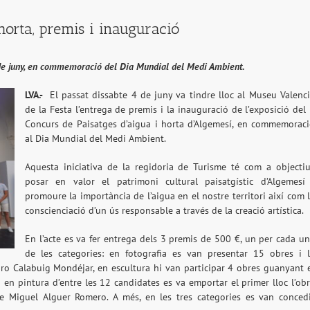
 horta, premis i inauguració
4 de juny, en commemoració del Dia Mundial del Medi Ambient.
LVA.-
El passat dissabte 4 de juny va tindre lloc al Museu Valenc
de la Festa l’entrega de premis i la inauguració de l’exposició del 
Concurs de Paisatges d’aigua i horta d’Algemesí, en commemorac
al Dia Mundial del Medi Ambient.
Aquesta iniciativa de la regidoria de Turisme té com a objecti
posar en valor el patrimoni cultural paisatgístic d’Algemesí
promoure la importància de l’aigua en el nostre territori així com 
conscienciació d’un ús responsable a través de la creació artística.
En l’acte es va fer entrega dels 3 premis de 500 €, un per cada u
de les categories: en fotografia es van presentar 15 obres i 
idro Calabuig Mondéjar, en escultura hi van participar 4 obres guanyant 
en pintura d’entre les 12 candidates es va emportar el primer lloc l’ob
se Miguel Alguer Romero. A més, en les tres categories es van conced