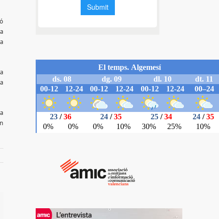
ió
va
 a
sa
la
ia
an
il