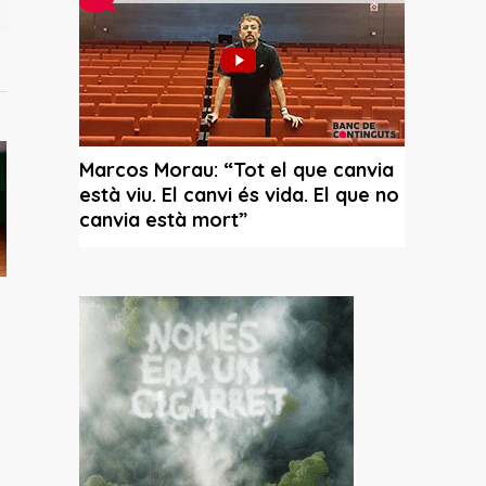
e Nek
ncia