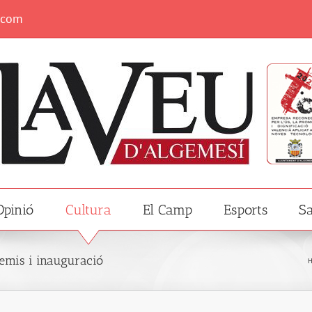
.com
Opinió
Cultura
El Camp
Esports
Sa
premis i inauguració