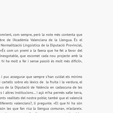
 somrient, com sempre, però la note més contenta que
bre de l’Acadèmia Valenciana de la Llengua. És el
Normalització Lingüística de la Diputació Provincial,
. «És com un premi a la faena que he fet a favor del
a inesgotable, que escomet cada nou projecte amb la
hi ha molt a fer i sense passió és molt més difícil»,
, i puc assegurar que sempre s’han cuidat els mínims
 cartells sobre els lèxics de la fruita i la verdura, el
eus de la Diputació de València en cadascuna de les
 i altres institucions… i açò m’ha permès xafar terra,
rents realitats del nostre poble; també que el valencià
iferents valencians?, li pregunte. «El que hi ha són
è són les que fan rica la llengua comuna», m’aclareix.