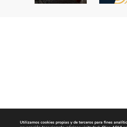
Utilizamos cookies propias y de terceros para fines analíti
© Copyright 2020 | La Veu d'Alg