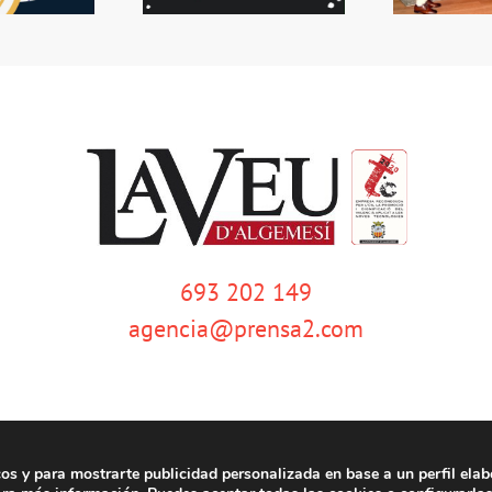
693 202 149
agencia@prensa2.com
cos y para mostrarte publicidad personalizada en base a un perfil elab
emesí | Tots els drets reservats |
Aviso legal
|
Política de privacidad
|
Política de c