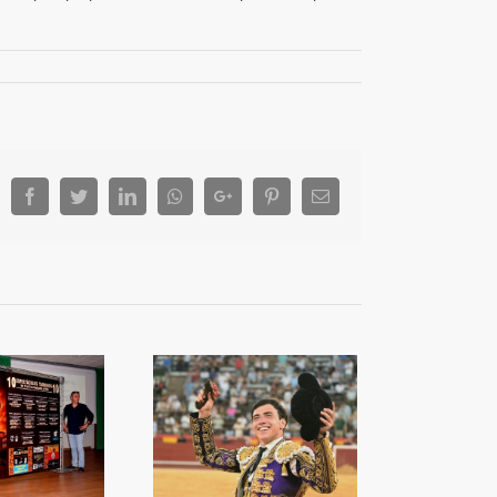
Facebook
Twitter
LinkedIn
Whatsapp
Google+
Pinterest
Email
a capacitat de Nek
orprén a València