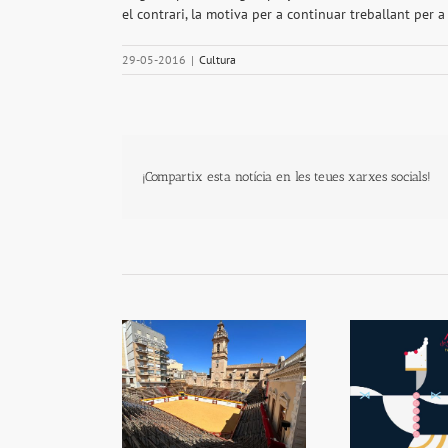
el contrari, la motiva per a continuar treballant per 
29-05-2016
|
Cultura
¡Compartix esta notícia en les teues xarxes socials!
CVC reforça la
Festes de la Mare de Déu
El
ció de la plaça de
de la Salut
us d’Algemesí