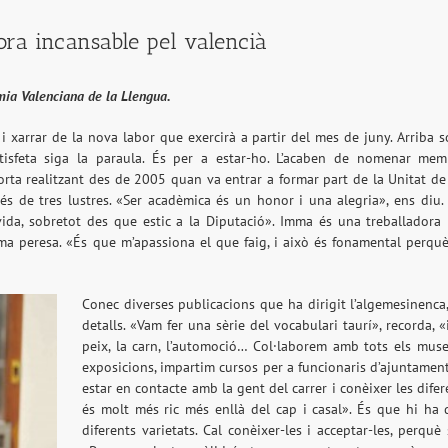
ora incansable pel valencià
ia Valenciana de la Llengua.
 xarrar de la nova labor que exercirà a partir del mes de juny. Arriba
tisfeta siga la paraula. És per a estar-ho. L’acaben de nomenar mem
rta realitzant des de 2005 quan va entrar a formar part de la Unitat de 
és de tres lustres. «Ser acadèmica és un honor i una alegria», ens diu
vida, sobretot des que estic a la Diputació». Imma és una treballador
ma peresa. «És que m’apassiona el que faig, i això és fonamental perquè 
Conec diverses publicacions que ha dirigit l’algemesinenca
detalls. «Vam fer una sèrie del vocabulari taurí», recorda, «i
peix, la carn, l’automoció… Col·laborem amb tots els mus
exposicions, impartim cursos per a funcionaris d’ajuntaments
estar en contacte amb la gent del carrer i conèixer les dife
és molt més ric més enllà del cap i casal». És que hi ha d
diferents varietats. Cal conèixer-les i acceptar-les, perqu