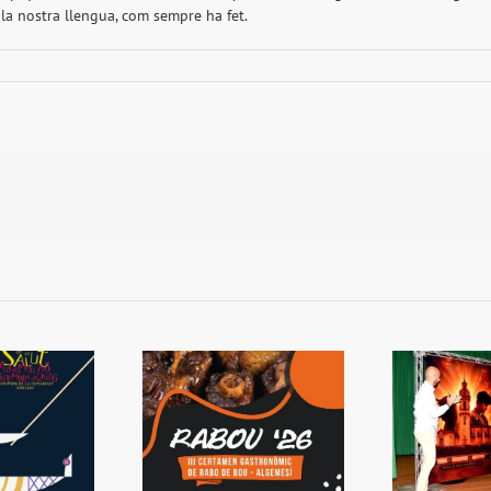
a la nostra llengua, com sempre ha fet.
 Rabou tornarà a
Presentada la Setmana
L
Algemesí
de Bous
s