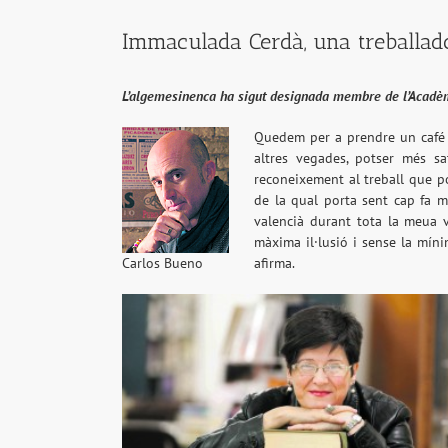
Immaculada Cerdà, una treballad
L’algemesinenca ha sigut designada membre de l’Acadèm
Quedem per a prendre un café i
altres vegades, potser més sa
reconeixement al treball que po
de la qual porta sent cap fa m
valencià durant tota la meua 
màxima il·lusió i sense la míni
Carlos Bueno
afirma.