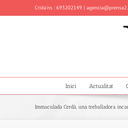
Skip
Crida'ns : 693202149
|
agencia@prensa2
to
content
Inici
Actualitat
Immaculada Cerdà, una treballadora inca