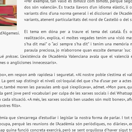
«Per exemple, tan vàlid és
tomaca
com
tomata
, perquè sego
dos són valencià». Es tracta llavors d’un idioma elàstic, li
variants dins d’una norma general i el diccionari de l’Acad
variants, atenent particularitats del nord de Castelló o del s
El tema em dóna per a traure el tema del català. És 
d’Algemesí.
realització», explica, «i moltes vegades tenim una visió ma
s’ha dit mai” o “ací sempre s’ha dit” i tenim una memòria 
paraula preciosa, jo m’aborrone quan escolte demanar ‘suc de
igué
préssec
. L’existència de l’Acadèmia Valenciana avala que el valenci
smes o anglicismes innecessaris».
bo», em respon amb rapidesa i seguretat. «Al nostre poble s’estima el va
. La gent sap distingir el nivell col·loquial del que s’ha d’usar per a act
mor, també moren les paraules amb què s’explicava», admet. «Mon pare, qu
la gent jove perd vocabulari per culpa de les xarxes socials i del Whatsapp
cada situació. «A més, les xarxes socials ben usades són molt bones», afig,
tres fills».
ia que s’encarrega d’estudiar i legislar la nostra forma de parlar. I tot 
ocupa, perquè les reunions de l’Acadèmia són periòdiques, no diàries», 
p quina funció concreta exercirà, però se sent orgullosa d’haver sigut tri