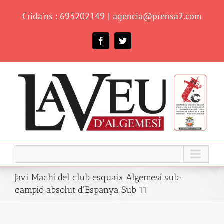
Skip
Crida'ns : 693202149
|
agencia@prensa2.com
to
content
Facebook
Twitter
Javi Machí del club esquaix Algemesí sub-
campió absolut d'Espanya Sub 11