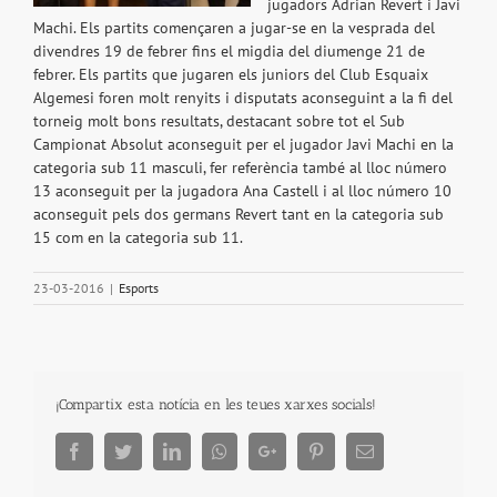
jugadors Adrian Revert i Javi
Machi. Els partits començaren a jugar-se en la vesprada del
divendres 19 de febrer fins el migdia del diumenge 21 de
febrer. Els partits que jugaren els juniors del Club Esquaix
Algemesi foren molt renyits i disputats aconseguint a la fi del
torneig molt bons resultats, destacant sobre tot el Sub
Campionat Absolut aconseguit per el jugador Javi Machi en la
categoria sub 11 masculi, fer referència també al lloc número
13 aconseguit per la jugadora Ana Castell i al lloc número 10
aconseguit pels dos germans Revert tant en la categoria sub
15 com en la categoria sub 11.
23-03-2016
|
Esports
¡Compartix esta notícia en les teues xarxes socials!
Facebook
Twitter
LinkedIn
Whatsapp
Google+
Pinterest
Email