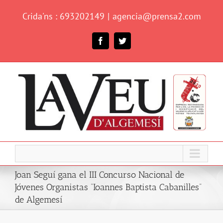
Skip
Crida'ns : 693202149
|
agencia@prensa2.com
to
content
Facebook
Twitter
Joan Seguí gana el III Concurso Nacional de
Jóvenes Organistas “Ioannes Baptista Cabanilles”
de Algemesí