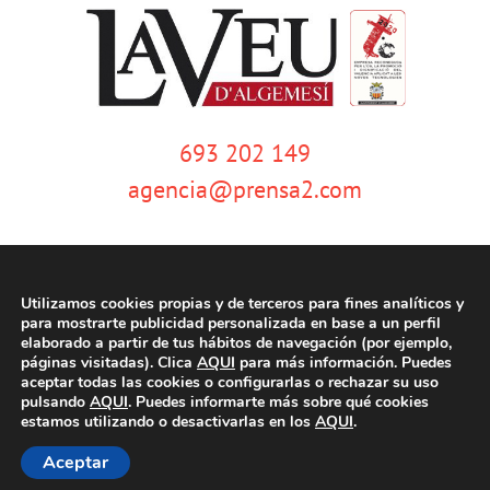
693 202 149
agencia@prensa2.com
Utilizamos cookies propias y de terceros para fines analíticos y
para mostrarte publicidad personalizada en base a un perfil
elaborado a partir de tus hábitos de navegación (por ejemplo,
páginas visitadas). Clica
AQUI
para más información. Puedes
© Copyright 2020 | La Veu d'Algemesí | Tots els drets reservats |
Aviso
aceptar todas las cookies o configurarlas o rechazar su uso
legal
|
Política de privacidad
|
Política de cookies
| Dissenyat per
pulsando
AQUI
. Puedes informarte más sobre qué cookies
tecniwebs
estamos utilizando o desactivarlas en los
AQUI
.
Aceptar
Facebook
Twitter