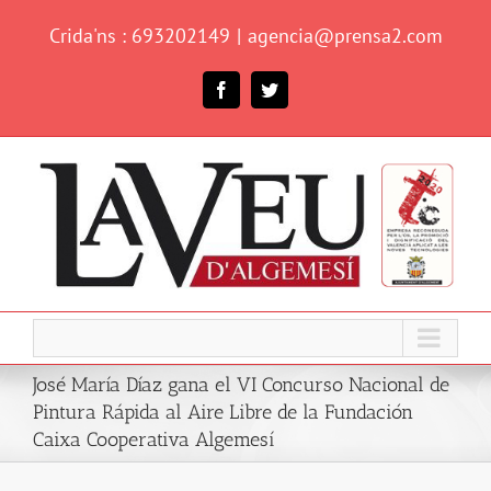
Skip
Crida'ns : 693202149
|
agencia@prensa2.com
to
content
Facebook
Twitter
José María Díaz gana el VI Concurso Nacional de
Pintura Rápida al Aire Libre de la Fundación
Caixa Cooperativa Algemesí