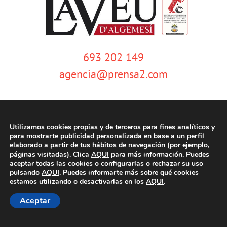
693 202 149
agencia@prensa2.com
Utilizamos cookies propias y de terceros para fines analíticos y
para mostrarte publicidad personalizada en base a un perfil
elaborado a partir de tus hábitos de navegación (por ejemplo,
páginas visitadas). Clica
AQUI
para más información. Puedes
© Copyright 2020 | La Veu d'Algemesí | Tots els drets reservats |
Aviso
aceptar todas las cookies o configurarlas o rechazar su uso
legal
|
Política de privacidad
|
Política de cookies
| Dissenyat per
pulsando
AQUI
. Puedes informarte más sobre qué cookies
tecniwebs
estamos utilizando o desactivarlas en los
AQUI
.
Aceptar
Facebook
Twitter