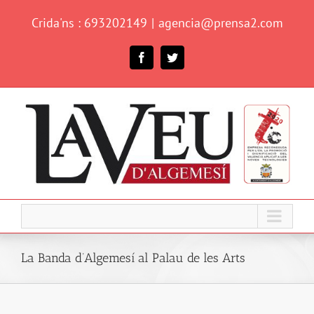
Skip
Crida'ns : 693202149
|
agencia@prensa2.com
to
content
Facebook
Twitter
La Banda d’Algemesí al Palau de les Arts