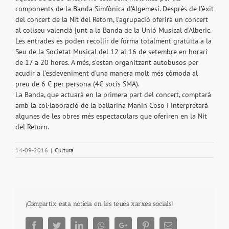
components de la Banda Simfònica d’Algemesí. Després de l’èxit
del concert de la Nit del Retorn, l’agrupació oferirà un concert
al coliseu valencià junt a la Banda de la Unió Musical d’Alberic.
Les entrades es poden recollir de forma totalment gratuïta a la
Seu de la Societat Musical del 12 al 16 de setembre en horari
de 17 a 20 hores. A més, s’estan organitzant autobusos per
acudir a l’esdeveniment d’una manera molt més còmoda al
preu de 6 € per persona (4€ socis SMA).
La Banda, que actuarà en la primera part del concert, comptarà
amb la col·laboració de la ballarina Manin Coso i interpretarà
algunes de les obres més espectaculars que oferiren en la Nit
del Retorn.
14-09-2016
|
Cultura
¡Compartix esta notícia en les teues xarxes socials!
Facebook
Twitter
LinkedIn
Whatsapp
Google+
Pinterest
Email