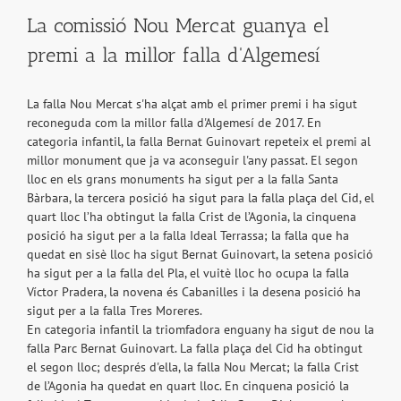
La comissió Nou Mercat guanya el
premi a la millor falla d'Algemesí
La falla Nou Mercat s'ha alçat amb el primer premi i ha sigut
reconeguda com la millor falla d'Algemesí de 2017. En
categoria infantil, la falla Bernat Guinovart repeteix el premi al
millor monument que ja va aconseguir l'any passat. El segon
lloc en els grans monuments ha sigut per a la falla Santa
Bàrbara, la tercera posició ha sigut para la falla plaça del Cid, el
quart lloc l’ha obtingut la falla Crist de l’Agonia, la cinquena
posició ha sigut per a la falla Ideal Terrassa; la falla que ha
quedat en sisè lloc ha sigut Bernat Guinovart, la setena posició
ha sigut per a la falla del Pla, el vuitè lloc ho ocupa la falla
Víctor Pradera, la novena és Cabanilles i la desena posició ha
sigut per a la falla Tres Moreres.
En categoria infantil la triomfadora enguany ha sigut de nou la
falla Parc Bernat Guinovart. La falla plaça del Cid ha obtingut
el segon lloc; després d'ella, la falla Nou Mercat; la falla Crist
de l’Agonia ha quedat en quart lloc. En cinquena posició la