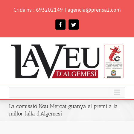
Skip
Crida'ns : 693202149
|
agencia@prensa2.com
to
content
Facebook
Twitter
La comissió Nou Mercat guanya el premi a la
millor falla d'Algemesí