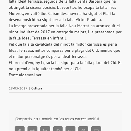
falla Ideal Terrassa, seguida de la falla Santa Bàrbara que ha
obtingut la sisena posició. El setè lloc ho ocupa la falla Tres
Moreres, en vuitè lloc Cabanilles, novena ha sigut el Pla i la
desena posició ha sigut per a la falla Víctor Pradera.
La imatge presentada per la falla Nou Mercat ha aconseguit el
ninot indultat de 2017 en categoria majors, i la presentada per
la falla Ideal Terrassa en infantil.
Pel que fa a la cavalcada del ninot la millor carrossa és per a
Ideal Terrassa, millor comparsa per a plaça del Cid, mentre que
el millor personatge és per a Ideal Terrassa.
El premi d’enginy i gràcia ha sigut para la falla plaça del Cid. El
nou premi a la Igualtat també per al Cid.
Font: algemesi.net
18-03-2017
|
Cultura
¡Compartix esta notícia en les teues xarxes socials!