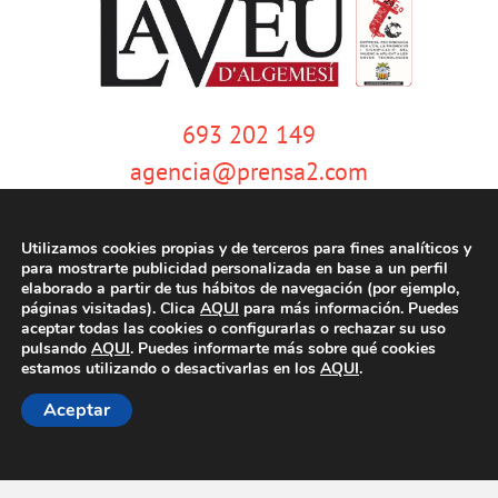
693 202 149
agencia@prensa2.com
Utilizamos cookies propias y de terceros para fines analíticos y
para mostrarte publicidad personalizada en base a un perfil
elaborado a partir de tus hábitos de navegación (por ejemplo,
páginas visitadas). Clica
AQUI
para más información. Puedes
aceptar todas las cookies o configurarlas o rechazar su uso
pulsando
AQUI
. Puedes informarte más sobre qué cookies
© Copyright 2020 | La Veu d'Algemesí | Tots els drets reservats |
Aviso
estamos utilizando o desactivarlas en los
AQUI
.
legal
|
Política de privacidad
|
Política de cookies
| Dissenyat per
tecniwebs
Aceptar
Facebook
Twitter