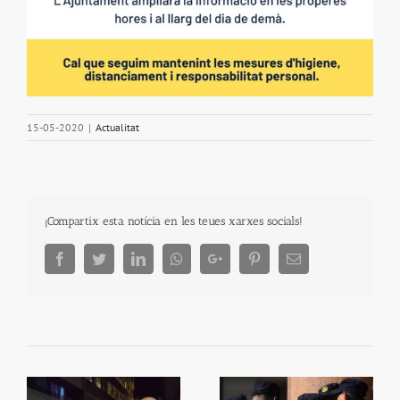
15-05-2020
|
Actualitat
¡Compartix esta notícia en les teues xarxes socials!
Facebook
Twitter
LinkedIn
Whatsapp
Google+
Pinterest
Email