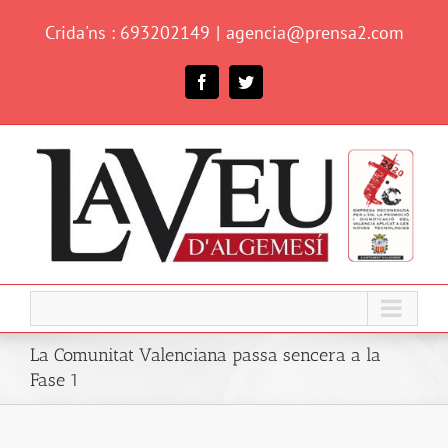
Skip
Crida'ns : 693202149
|
agencia@prensa2.com
to
content
Facebook
Twitter
La Comunitat Valenciana passa sencera a la
Fase 1