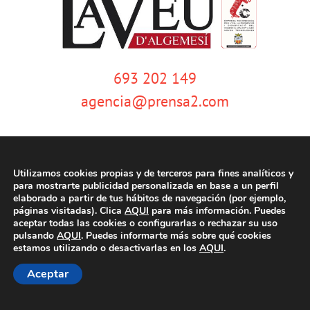
693 202 149
agencia@prensa2.com
Utilizamos cookies propias y de terceros para fines analíticos y
para mostrarte publicidad personalizada en base a un perfil
elaborado a partir de tus hábitos de navegación (por ejemplo,
páginas visitadas). Clica
AQUI
para más información. Puedes
© Copyright 2020 | La Veu d'Algemesí | Tots els drets reservats |
Aviso
aceptar todas las cookies o configurarlas o rechazar su uso
legal
|
Política de privacidad
|
Política de cookies
| Dissenyat per
pulsando
AQUI
. Puedes informarte más sobre qué cookies
tecniwebs
estamos utilizando o desactivarlas en los
AQUI
.
Aceptar
Facebook
Twitter