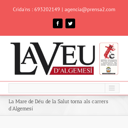
Skip
Crida'ns : 693202149
|
agencia@prensa2.com
to
content
Facebook
Twitter
La Mare de Déu de la Salut torna als carrers
d’Algemesí