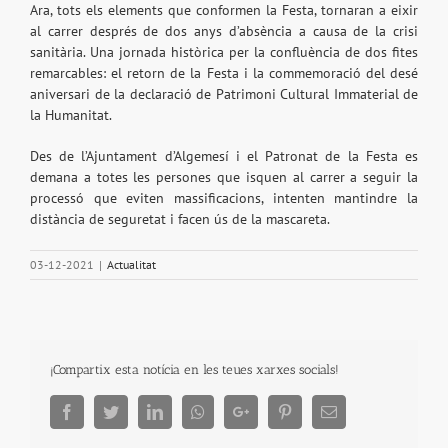
Ara, tots els elements que conformen la Festa, tornaran a eixir
al carrer després de dos anys d’absència a causa de la crisi
sanitària. Una jornada històrica per la confluència de dos fites
remarcables: el retorn de la Festa i la commemoració del desé
aniversari de la declaració de Patrimoni Cultural Immaterial de
la Humanitat.
Des de l’Ajuntament d’Algemesí i el Patronat de la Festa es
demana a totes les persones que isquen al carrer a seguir la
processó que eviten massificacions, intenten mantindre la
distància de seguretat i facen ús de la mascareta.
03-12-2021
|
Actualitat
¡Compartix esta notícia en les teues xarxes socials!
Facebook
Twitter
LinkedIn
Whatsapp
Google+
Pinterest
Email