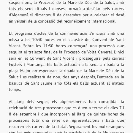
suspensions, la Processó de la Mare de Déu de la Salut, amb
tots els seus rituals i danses, tornarà a desfilar pels carrers
d’Algemesí el dimecres 8 de desembre per a celebrar el desé
aniversari de la concessió del reconeixement internacional.
El programa d’actes de la commemoració s’iniciarà amb una
missa a les 10:30 hores en el claustre del Convent de Sant
Vicent. Sobre les 11:30 hores començarà una processó que
seguirà el trajecte final de la Processó de Volta General. L’inici
serà en el Convent de Sant Vicent i prosseguirà pels carrers
Fusters i Muntanya. Els balls actuaran a la seua arribada a la
plaça Major on esperaran l’arribada de la Mare de Déu de la
Salut i es realitzarà de nou, dos anys després, l’entrada en la
Basílica de Sant Jaume amb tots els balls actuant al mateix
temps.
Al llarg dels segles, els algemesinencs han consolidat la
celebració de tres processons que es duen a terme els dies 7 i
8 de setembre i que incorporen al llarg de quinze hores de
processons tota una sèrie de representacions i balls que
recorren els carrers de la ciutat. Segurament les muixerangues
són les més conegudes, amb la participació de la Muixeranga