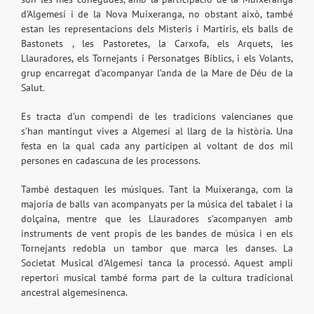
d’Algemesí i de la Nova Muixeranga, no obstant això, també
estan les representacions dels Misteris i Martiris, els balls de
Bastonets , les Pastoretes, la Carxofa, els Arquets, les
Llauradores, els Tornejants i Personatges Bíblics, i els Volants,
grup encarregat d’acompanyar l’anda de la Mare de Déu de la
Salut.
Es tracta d’un compendi de les tradicions valencianes que
s’han mantingut vives a Algemesí al llarg de la història. Una
festa en la qual cada any participen al voltant de dos mil
persones en cadascuna de les processons.
També destaquen les músiques. Tant la Muixeranga, com la
majoria de balls van acompanyats per la música del tabalet i la
dolçaina, mentre que les Llauradores s’acompanyen amb
instruments de vent propis de les bandes de música i en els
Tornejants redobla un tambor que marca les danses. La
Societat Musical d’Algemesí tanca la processó. Aquest ampli
repertori musical també forma part de la cultura tradicional
ancestral algemesinenca.