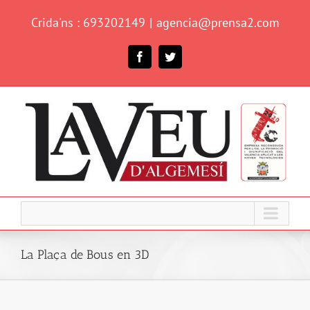
Skip
Crida'ns : 693202149
|
agencia@prensa2.com
to
content
Facebook
Twitter
La Plaça de Bous en 3D