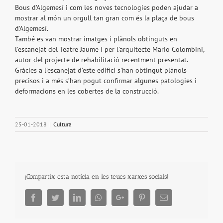
Bous d’Algemesí i com les noves tecnologies poden ajudar a
mostrar al món un orgull tan gran com és la plaça de bous
d’Algemesí.
També es van mostrar imatges i plànols obtinguts en
l’escanejat del Teatre Jaume I per l’arquitecte Mario Colombini,
autor del projecte de rehabilitació recentment presentat.
Gràcies a l’escanejat d’este edifici s’han obtingut plànols
precisos i a més s’han pogut confirmar algunes patologies i
deformacions en les cobertes de la construcció.
25-01-2018
|
Cultura
¡Compartix esta notícia en les teues xarxes socials!
Facebook
Twitter
LinkedIn
Whatsapp
Google+
Pinterest
Email