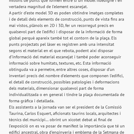
milions de punts que formen entre si un model fidedigne i en
vertadera magnitud de l’element escanejat.
A partir d’este model 3D es poden obtindre imatges completes
i de detall dels elements de construcció, punts de vista fins ara
mai vistos, plànols en 2D i 3D, fer un recorregut precís en
qualsevol part de l’edifici i disposar de la informació de forma
global perquè apareix també tot el contorn de la plaça. Els
punts projectats pel làser es registren amb una intensitat
segons el material en el que rebota, podent així disposar
d’informació del material escanejat i també poder aconseguir
informació sobre humitats, textures, etc. Esta informació
obtinguda va a permetre, entre altres coses, disposar d’un
inventari precís del nombre d’elements que componen l’edifici,
el detall de construcció, possibles patologies i deformacions
dels materials, dimensionar qualsevol part de forma
individualitzada o en general i tindre la plaça documentada de
forma gràfica i detallada.
Els assistents a la jornada van ser el president de la Comissió
Taurina, Carlos Esquert, aficionats taurins locals, arquitectes i
tècnics del municipi… obrint un xicotet debat al final de
l’exposició on es va posar de manifest la importància que té un
edifici ancestral, obra d’enginyeria i emblema de la Setmana de