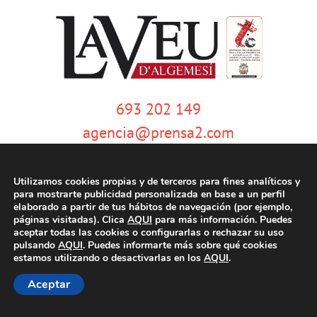
693 202 149
agencia@prensa2.com
Utilizamos cookies propias y de terceros para fines analíticos y
para mostrarte publicidad personalizada en base a un perfil
elaborado a partir de tus hábitos de navegación (por ejemplo,
páginas visitadas). Clica
AQUI
para más información. Puedes
aceptar todas las cookies o configurarlas o rechazar su uso
pulsando
AQUI
. Puedes informarte más sobre qué cookies
© Copyright 2020 | La Veu d'Algemesí | Tots els drets reservats |
Aviso
estamos utilizando o desactivarlas en los
AQUI
.
legal
|
Política de privacidad
|
Política de cookies
| Dissenyat per
tecniwebs
Aceptar