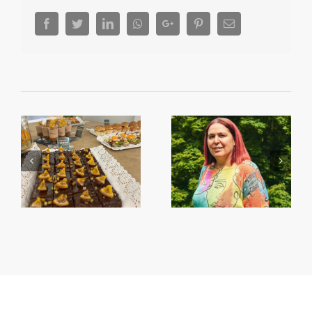
Facebook
Twitter
LinkedIn
Whatsapp
Google+
Pinterest
Email
Begoña García Bernal
Primera Setmana de la
va visitar Algemesí
Taronja