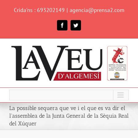
Skip
Crida'ns : 693202149
|
agencia@prensa2.com
to
content
Facebook
Twitter
La possible sequera que ve i el que es va dir el
l'assemblea de la Junta General de la Sèquia Real
del Xúquer