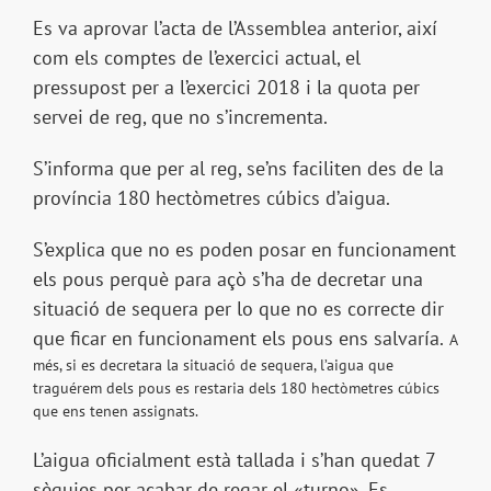
Es va aprovar l’acta de l’Assemblea anterior, així
com els comptes de l’exercici actual, el
pressupost per a l’exercici 2018 i la quota per
servei de reg, que no s’incrementa.
S’informa que per al reg, se’ns faciliten des de la
província 180 hectòmetres cúbics d’aigua.
S’explica que no es poden posar en funcionament
els pous perquè para açò s’ha de decretar una
situació de sequera per lo que no es correcte dir
que ficar en funcionament els pous ens salvaría.
A
més, si es decretara la situació de sequera, l’aigua que
traguérem dels pous es restaria dels 180 hectòmetres cúbics
que ens tenen assignats.
L’aigua oficialment està tallada i s’han quedat 7
sèquies per acabar de regar el «turno». Es