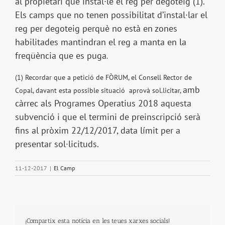
al propietari que instal·le el reg per degoteig (1).
Els camps que no tenen possibilitat d’instal·lar el
reg per degoteig perquè no està en zones
habilitades mantindran el reg a manta en la
freqüència que es puga
.
(1) Recordar que a petició de FÒRUM, el Consell Rector de
amb
Copal, davant esta possible situació aprovà sol.licitar,
càrrec als Programes Operatius 2018 aquesta
subvenció i que el termini de preinscripció serà
fins al pròxim 22/12/2017, data límit per a
presentar sol·licituds.
11-12-2017
|
El Camp
¡Compartix esta notícia en les teues xarxes socials!