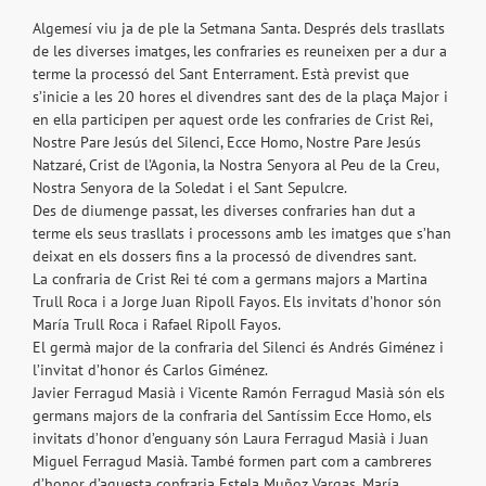
Algemesí viu ja de ple la Setmana Santa. Després dels trasllats
de les diverses imatges, les confraries es reuneixen per a dur a
terme la processó del Sant Enterrament. Està previst que
s’inicie a les 20 hores el divendres sant des de la plaça Major i
en ella participen per aquest orde les confraries de Crist Rei,
Nostre Pare Jesús del Silenci, Ecce Homo, Nostre Pare Jesús
Natzaré, Crist de l’Agonia, la Nostra Senyora al Peu de la Creu,
Nostra Senyora de la Soledat i el Sant Sepulcre.
Des de diumenge passat, les diverses confraries han dut a
terme els seus trasllats i processons amb les imatges que s’han
deixat en els dossers fins a la processó de divendres sant.
La confraria de Crist Rei té com a germans majors a Martina
Trull Roca i a Jorge Juan Ripoll Fayos. Els invitats d’honor són
María Trull Roca i Rafael Ripoll Fayos.
El germà major de la confraria del Silenci és Andrés Giménez i
l’invitat d’honor és Carlos Giménez.
Javier Ferragud Masià i Vicente Ramón Ferragud Masià són els
germans majors de la confraria del Santíssim Ecce Homo, els
invitats d’honor d’enguany són Laura Ferragud Masià i Juan
Miguel Ferragud Masià. També formen part com a cambreres
d’honor d’aquesta confraria Estela Muñoz Vargas, María