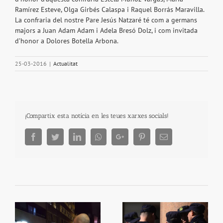
Ramírez Esteve, Olga Girbés Calaspa i Raquel Borrás Maravilla.
La confraria del nostre Pare Jesús Natzaré té com a germans
majors a Juan Adam Adam i Adela Bresó Dolz, i com invitada
d’honor a Dolores Botella Arbona.
25-03-2016
|
Actualitat
¡Compartix esta notícia en les teues xarxes socials!
Facebook
Twitter
LinkedIn
Whatsapp
Google+
Pinterest
Email