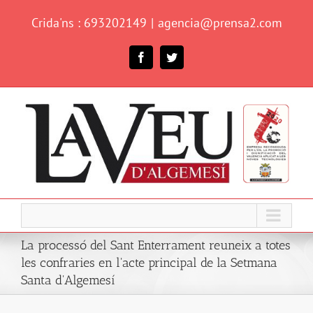
Skip
Crida'ns : 693202149
|
agencia@prensa2.com
to
content
Facebook
Twitter
La processó del Sant Enterrament reuneix a totes
les confraries en l'acte principal de la Setmana
Santa d'Algemesí