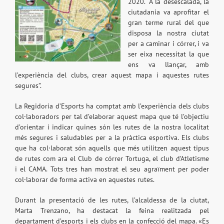
2020. “A la desescalada, la
ciutadania va aprofitar el
gran terme rural del que
disposa la nostra ciutat
per a caminar i córrer, i va
ser eixa necessitat la que
ens va llançar, amb
l’experiència del clubs, crear aquest mapa i aquestes rutes
segures”.
La Regidoria d’Esports ha comptat amb l’experiència dels clubs
col·laboradors per tal d’elaborar aquest mapa que té l’objectiu
d’orientar i indicar quines són les rutes de la nostra localitat
més segures i saludables per a la pràctica esportiva. Els clubs
que ha col·laborat són aquells que més utilitzen aquest tipus
de rutes com ara el Club de córrer Tortuga, el club d’Atletisme
i el CAMA. Tots tres han mostrat el seu agraïment per poder
col·laborar de forma activa en aquestes rutes.
Durant la presentació de les rutes, l’alcaldessa de la ciutat,
Marta Trenzano, ha destacat la feina realitzada pel
departament d’esports i els clubs en la confecció del mapa. «Es