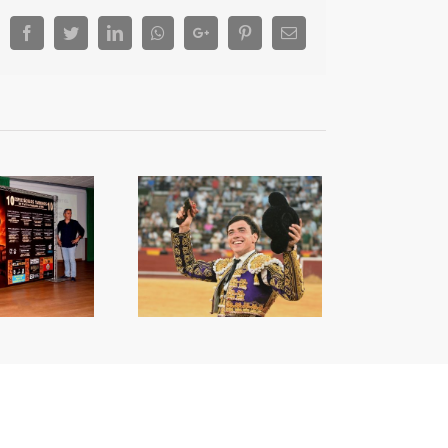
Facebook
Twitter
LinkedIn
Whatsapp
Google+
Pinterest
Email
a capacitat de Nek
orprén a València