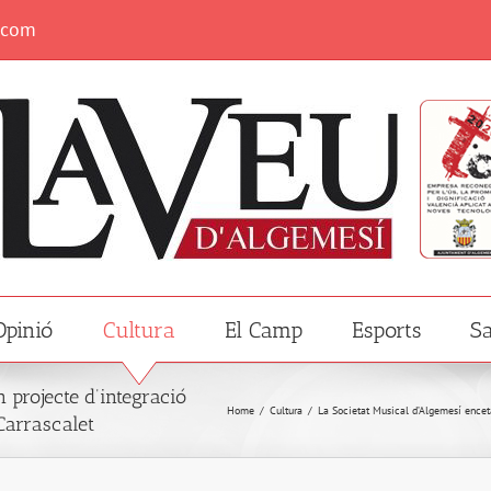
.com
Opinió
Cultura
El Camp
Esports
Sa
 projecte d’integració
Home
/
Cultura
/
La Societat Musical d’Algemesí enceta
 Carrascalet