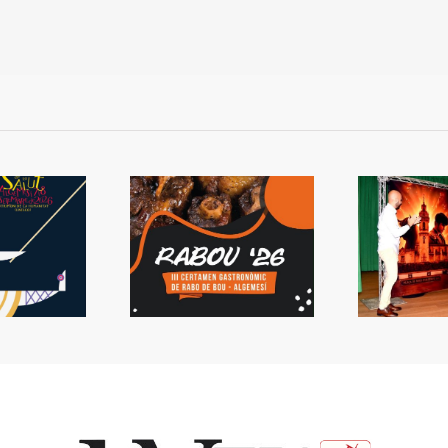
 Rabou tornarà a
Presentada la Setmana
L
Algemesí
de Bous
s