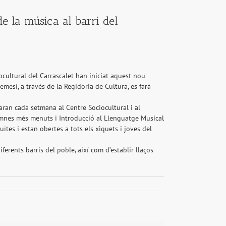
de la música al barri del
cultural del Carrascalet han iniciat aquest nou
mesí, a través de la Regidoria de Cultura, es farà
aran cada setmana al Centre Sociocultural i al
alumnes més menuts i Introducció al Llenguatge Musical
uïtes i estan obertes a tots els xiquets i joves del
ferents barris del poble, així com d’establir llaços