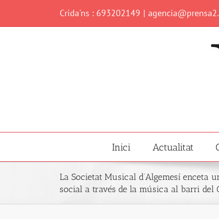
Skip
Crida'ns : 693202149
|
agencia@prensa2
to
content
Inici
Actualitat
La Societat Musical d’Algemesí enceta un
social a través de la música al barri del