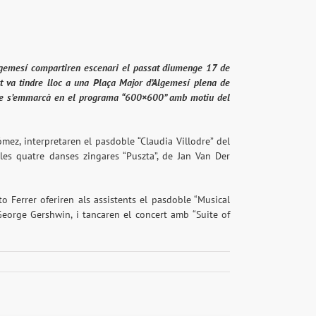
lgemesí compartiren escenari el passat diumenge 17 de
rt va tindre lloc a una Plaça Major d’Algemesí plena de
acte s’emmarcà en el programa “600×600” amb motiu del
ómez, interpretaren el pasdoble “Claudia Villodre” del
les quatre danses zingares “Puszta”, de Jan Van Der
o Ferrer oferiren als assistents el pasdoble “Musical
eorge Gershwin, i tancaren el concert amb “Suite of