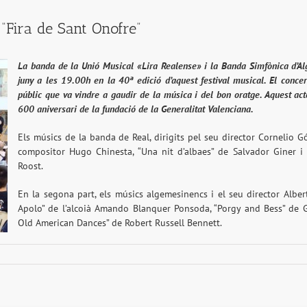
 “Fira de Sant Onofre”
La banda de la Unió Musical «Lira Realense» i la Banda Simfònica d’A
juny a les 19.00h en la 40ª edició d’aquest festival musical. El conce
públic que va vindre a gaudir de la música i del bon oratge. Aquest 
600 aniversari de la fundació de la Generalitat Valenciana.
Els músics de la banda de Real, dirigits pel seu director Cornelio G
compositor Hugo Chinesta, “Una nit d’albaes” de Salvador Giner i 
Roost.
En la segona part, els músics algemesinencs i el seu director Albert
Apolo” de l’alcoià Amando Blanquer Ponsoda, “Porgy and Bess” de G
Old American Dances” de Robert Russell Bennett.