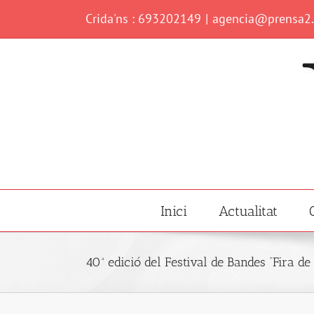
Skip
Crida'ns : 693202149
|
agencia@prensa2
to
content
Inici
Actualitat
40ª edició del Festival de Bandes “Fira de