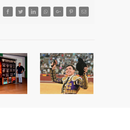
Facebook
Twitter
LinkedIn
Whatsapp
Google+
Pinterest
Email
a capacitat de Nek
orprén a València