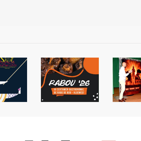
 Rabou tornarà a
Presentada la Setmana
L
Algemesí
de Bous
s