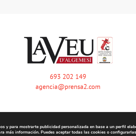
693 202 149
agencia@prensa2.com
cos y para mostrarte publicidad personalizada en base a un perfil elab
emesí | Tots els drets reservats |
Aviso legal
|
Política de privacidad
|
Política de c
ra más información. Puedes aceptar todas las cookies o configurarla