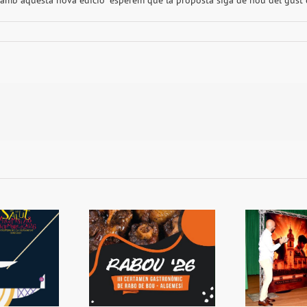
 amb aquesta nova edició “esperem que la proposta siga de nou del gust de 
 Rabou tornarà a
Presentada la Setmana
L
Algemesí
de Bous
s