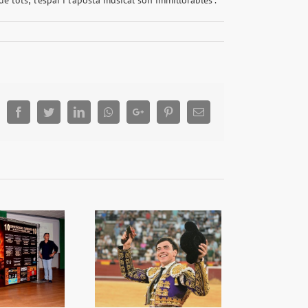
tots; l’espai i l’aposta musical són immillorables”.
Facebook
Twitter
LinkedIn
Whatsapp
Google+
Pinterest
Email
a capacitat de Nek
orprén a València