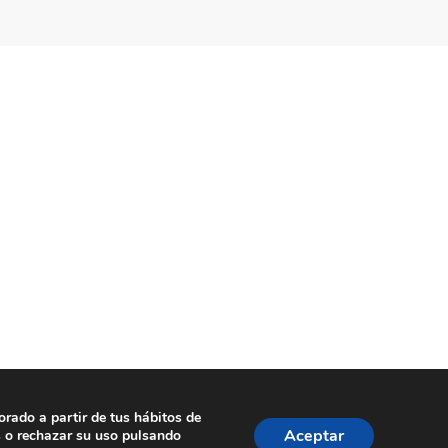
orado a partir de tus hábitos de
ookies
| Dissenyat per
tecniwebs
Aceptar
s o rechazar su uso pulsando