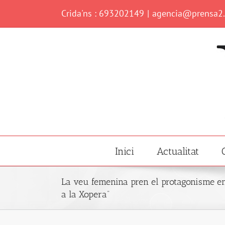
Skip
Crida'ns : 693202149
|
agencia@prensa2
to
content
Inici
Actualitat
La veu femenina pren el protagonisme en 
a la Xopera”