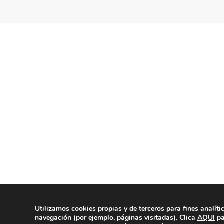
Utilizamos cookies propias y de terceros para fines analíti
© Copyright 2020 | La Veu d'Alg
navegación (por ejemplo, páginas visitadas). Clica
AQUI
pa