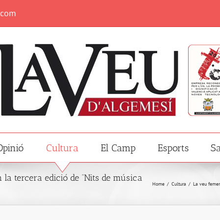
.com
Opinió
Cultura
El Camp
Esports
Sa
la tercera edició de “Nits de música
Home
/
Cultura
/
La veu femen