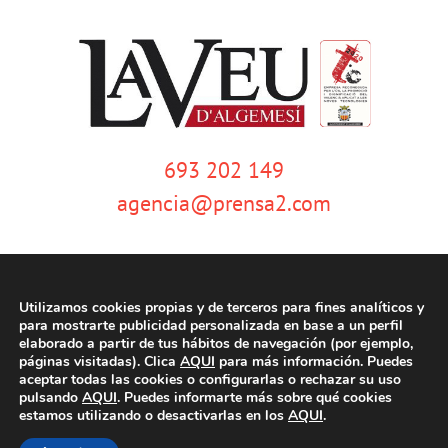
693 202 149
agencia@prensa2.com
Utilizamos cookies propias y de terceros para fines analíticos y
para mostrarte publicidad personalizada en base a un perfil
elaborado a partir de tus hábitos de navegación (por ejemplo,
páginas visitadas). Clica
AQUI
para más información. Puedes
© Copyright 2020 | La Veu d'Algemesí | Tots els drets reservats |
Aviso
aceptar todas las cookies o configurarlas o rechazar su uso
legal
|
Política de privacidad
|
Política de cookies
| Dissenyat per
pulsando
AQUI
. Puedes informarte más sobre qué cookies
tecniwebs
estamos utilizando o desactivarlas en los
AQUI
.