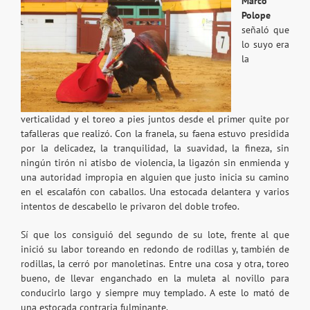
Marco
Polope
señaló que
lo suyo era
la
verticalidad y el toreo a pies juntos desde el primer quite por
tafalleras que realizó. Con la franela, su faena estuvo presidida
por la delicadez, la tranquilidad, la suavidad, la fineza, sin
ningún tirón ni atisbo de violencia, la ligazón sin enmienda y
una autoridad impropia en alguien que justo inicia su camino
en el escalafón con caballos. Una estocada delantera y varios
intentos de descabello le privaron del doble trofeo.
Sí que los consiguió del segundo de su lote, frente al que
inició su labor toreando en redondo de rodillas y, también de
rodillas, la cerró por manoletinas. Entre una cosa y otra, toreo
bueno, de llevar enganchado en la muleta al novillo para
conducirlo largo y siempre muy templado. A este lo mató de
una estocada contraria fulminante.