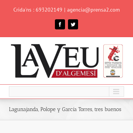
Skip
Crida'ns : 693202149
|
agencia@prensa2.com
to
content
Facebook
Twitter
Lagunajanda, Polope y García Torres, tres buenos