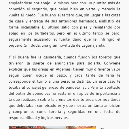
empleándose por abajo. Lo mismo pero con un puntito más de
conexión el segundo, que peleó bien en varas y mereció la
vuelta al ruedo. Fue bueno el tercero que, sin llegar a las cotas
de clase y entrega de sus anteriores hermanos, embistió de
forma incansable. El último salió con pies y rematando por
abajo en los burladeros, pero en el último tercio se paró,
seguramente acusando el fuerte daño que le infringió el
piquero. Sin duda, una gran novillada de Lagunajanda.
Y si buena fue la ganadería, buenos fueron los toreros que
tuvieron la suerte de anunciarse para lidiarla. Conviene
explicar que las orejas en Algemesí tienen muy diferente valor
según quien ocupe el palco, y cada tarde de feria le
corresponde el turno a una persona distinta. En este caso le
tocaba al concejal generoso de pañuelo fácil. Pero lo abultado
del botín de apéndices no resta ni un ápice de importancia a
lo que realizaron sobre la arena los dos toreros, dos novilleros
que debutaban con picadores y que mostraron tanta ambición
y compromiso como torería y seguridad en una fecha de
responsabilidad y lógicos nervios.