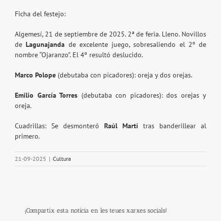
Ficha del festejo:
Algemesí, 21 de septiembre de 2025. 2ª de feria. Lleno. Novillos
de
Lagunajanda
de excelente juego, sobresaliendo el 2º de
nombre “Ojaranzo”. El 4º resultó deslucido.
Marco Polope
(debutaba con picadores): oreja y dos orejas.
Emilio García Torres
(debutaba con picadores): dos orejas y
oreja.
Cuadrillas
: Se desmonteró
Raúl Martí
tras banderillear al
primero.
21-09-2025
|
Cultura
¡Compartix esta notícia en les teues xarxes socials!