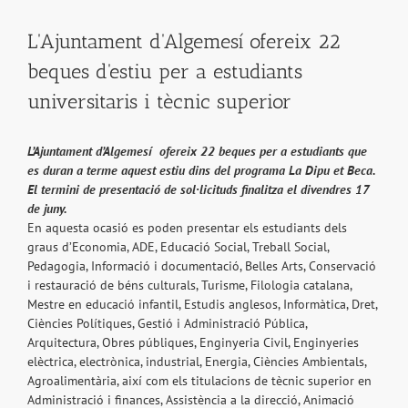
L'Ajuntament d'Algemesí ofereix 22
beques d'estiu per a estudiants
universitaris i tècnic superior
L’Ajuntament d’Algemesí ofereix 22 beques per a estudiants que
es duran a terme aquest estiu dins del programa La Dipu et Beca.
El termini de presentació de sol·licituds finalitza el divendres 17
de juny.
En aquesta ocasió es poden presentar els estudiants dels
graus d’Economia, ADE, Educació Social, Treball Social,
Pedagogia, Informació i documentació, Belles Arts, Conservació
i restauració de béns culturals, Turisme, Filologia catalana,
Mestre en educació infantil, Estudis anglesos, Informàtica, Dret,
Ciències Polítiques, Gestió i Administració Pública,
Arquitectura, Obres públiques, Enginyeria Civil, Enginyeries
elèctrica, electrònica, industrial, Energia, Ciències Ambientals,
Agroalimentària, així com els titulacions de tècnic superior en
Administració i finances, Assistència a la direcció, Animació