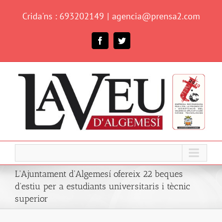
Skip
Crida'ns : 693202149
|
agencia@prensa2.com
to
content
Facebook
Twitter
L'Ajuntament d'Algemesí ofereix 22 beques
d'estiu per a estudiants universitaris i tècnic
superior