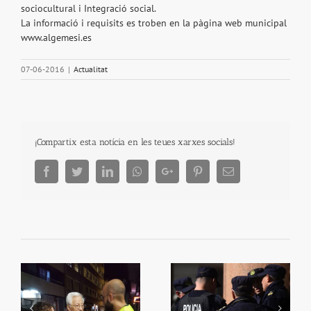
sociocultural i Integració social.
La informació i requisits es troben en la pàgina web municipal
www.algemesi.es
07-06-2016
|
Actualitat
¡Compartix esta notícia en les teues xarxes socials!
Facebook
Twitter
LinkedIn
Whatsapp
Google+
Pinterest
Email
Dos policies eviten la