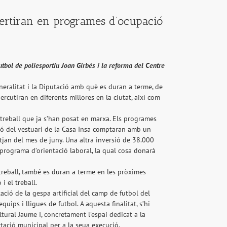
nvertiran en programes d’ocupació
utbol de poliesportiu Joan Girbés i la reforma del Centre
eralitat i la Diputació amb què es duran a terme, de
cutiran en diferents millores en la ciutat, així com
treball que ja s’han posat en marxa. Els programes
ció del vestuari de la Casa Insa comptaran amb un
jan del mes de juny. Una altra inversió de 38.000
l programa d’orientació laboral, la qual cosa donarà
treball, també es duran a terme en les pròximes
i el treball.
ació de la gespa artificial del camp de futbol del
ips i lligues de futbol. A aquesta finalitat, s’hi
ural Jaume I, concretament l’espai dedicat a la
tació municipal per a la seua execució.