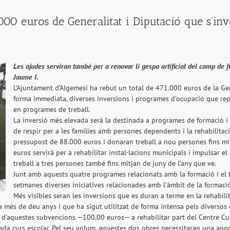
000 euros de Generalitat i Diputació que s’i
Les ajudes serviran també per a renovar li gespa artificial del camp de f
Jaume I.
L’Ajuntament d’Algemesí ha rebut un total de 471.000 euros de la Gen
forma immediata, diverses inversions i programes d’ocupació que reper
en programes de treball.
La inversió més elevada serà la destinada a programes de formació i 
de respir per a les famílies amb persones dependents i la rehabilita
pressupost de 88.000 euros i donaran treball a nou persones fins mit
euros servirà per a rehabilitar instal·lacions municipals i impulsar e
treball a tres persones també fins mitjan de juny de l’any que ve.
Junt amb aquests quatre programes relacionats amb la formació i el 
setmanes diverses iniciatives relacionades amb l’àmbit de la formació 
Més visibles seran les inversions que es duran a terme en la rehabilit
 més de deu anys i que ha sigut utilitzat de forma intensa pels diversos equ
d’aquestes subvencions —100.00 euros— a rehabilitar part del Centre Cult
cada curs escolar. Pel seu volum, aquestes dos obres necessitaran una apor