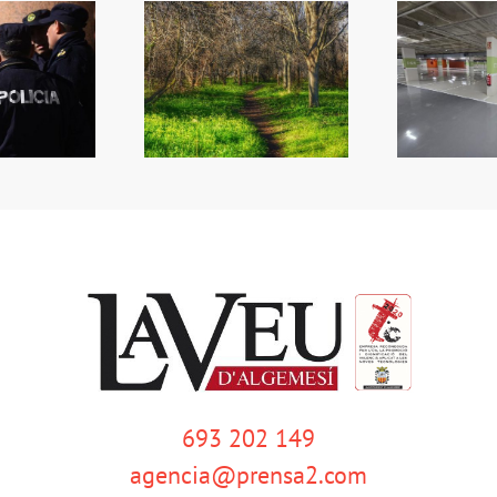
més
ltiplica la inversió
Reobri l’aparcament del
co
n zones verdes
Mercat
qu
693 202 149
agencia@prensa2.com