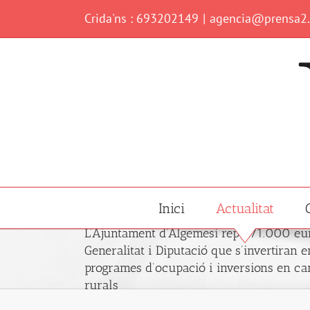
Skip
Crida'ns : 693202149
|
agencia@prensa2
to
content
Inici
Actualitat
L’Ajuntament d’Algemesí rep 471.000 eu
Generalitat i Diputació que s’invertiran e
programes d’ocupació i inversions en c
rurals