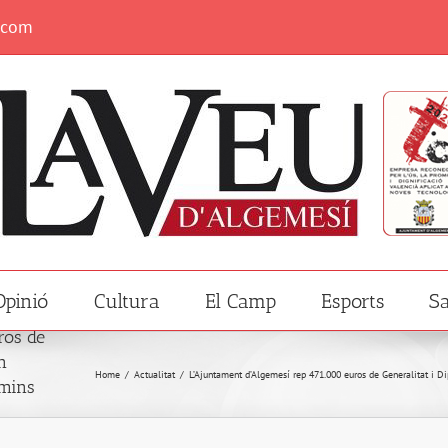
.com
Opinió
Cultura
El Camp
Esports
Sa
ros de
n
Home
/
Actualitat
/
L’Ajuntament d’Algemesí rep 471.000 euros de Generalitat i Di
amins