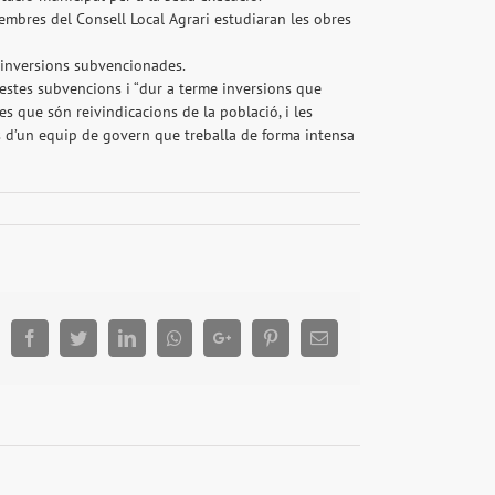
membres del Consell Local Agrari estudiaran les obres
s inversions subvencionades.
uestes subvencions i “dur a terme inversions que
es que són reivindicacions de la població, i les
s d’un equip de govern que treballa de forma intensa
Facebook
Twitter
LinkedIn
Whatsapp
Google+
Pinterest
Email