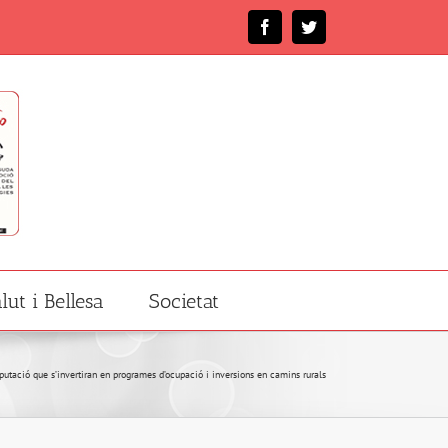
Facebook
Twitter
lut i Bellesa
Societat
putació que s’invertiran en programes d’ocupació i inversions en camins rurals