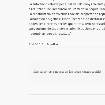
La subvenció rebuda per a pal·liar els danys causats p
a realitzar, si bé l’ampliació del camí de la Séquia Bra
La rehabilitació de vivendes socials propietat de l’A
L’alcaldessa d’Algemesí, Marta Trenzano, ha destacat 
poden ser xicotetes per les quantitats, però necessàri
subvencions de les diverses administracions ens ajud
i perquè arriben els resultats”.
22-12-2017
|
Actualitat
¡Compartix esta notícia en les teues xarxes socials!