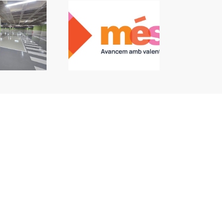
 Algemesí: L’alcalde
nvoca un ple per a
e no vaja l’oposició