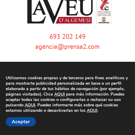
693 202 149
agencia@prensa2.com
Utilizamos cookies propias y de terceros para fines analíticos y
para mostrarte publicidad personalizada en base a un perfil
elaborado a partir de tus hábitos de navegación (por ejemplo,
páginas visitadas). Clica
AQUI
para más información. Puedes
© Copyright 2020 | La Veu d'Algemesí | Tots els drets reservats |
Aviso
aceptar todas las cookies o configurarlas o rechazar su uso
legal
|
Política de privacidad
|
Política de cookies
| Dissenyat per
pulsando
AQUI
. Puedes informarte más sobre qué cookies
tecniwebs
estamos utilizando o desactivarlas en los
AQUI
.
Aceptar
Facebook
Twitter