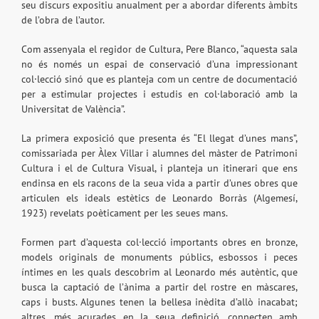
seu discurs expositiu anualment per a abordar diferents àmbits
de l’obra de l’autor.
Com assenyala el regidor de Cultura, Pere Blanco, “aquesta sala
no és només un espai de conservació d’una impressionant
col·lecció sinó que es planteja com un centre de documentació
per a estimular projectes i estudis en col·laboració amb la
Universitat de València”.
La primera exposició que presenta és “El llegat d’unes mans”,
comissariada per Àlex Villar i alumnes del màster de Patrimoni
Cultura i el de Cultura Visual, i planteja un itinerari que ens
endinsa en els racons de la seua vida a partir d’unes obres que
articulen els ideals estètics de Leonardo Borràs (Algemesí,
1923) revelats poèticament per les seues mans.
Formen part d’aquesta col·lecció importants obres en bronze,
models originals de monuments públics, esbossos i peces
íntimes en les quals descobrim al Leonardo més autèntic, que
busca la captació de l’ànima a partir del rostre en màscares,
caps i busts. Algunes tenen la bellesa inèdita d’allò inacabat;
altres, més acurades en la seua definició, connecten amb