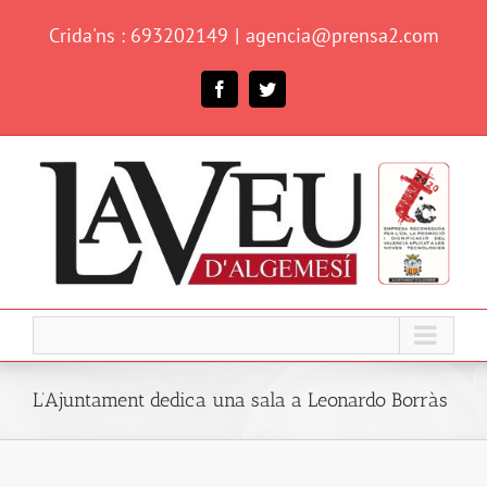
Skip
Crida'ns : 693202149
|
agencia@prensa2.com
to
content
Facebook
Twitter
L’Ajuntament dedica una sala a Leonardo Borràs