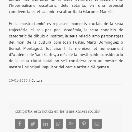
l’hiperrealisme escultòric dels setanta, en una especial
connivència estètica amb l’escultor italià Giacomo Manzù.
En la mostra també es repassen moments crucials de la seua
trajectòria, el seu pas per l’Acadèmia, la seua condició de
catedràtic de dibuix d’institut, la seua relació amb personatges
del món de la cultura com Joan Fuster, Martí Domínguez o
Bernat Montagud. Tot això li fa meréixer el nomenament
d’Acadèmic de Sant Carles, a més de la inestimable consideració
de la seua ciutat natal on se’l considera com un mestre de
mestre i principal impulsor del cercle artístic d’Algemesí.
20-01-2020
|
Cultura
¡Compartix esta notícia en les teues xarxes socials!
Facebook
Twitter
LinkedIn
Whatsapp
Google+
Pinterest
Email