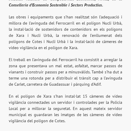
Conselleria d’Economia Sostenible i Sectors Productius.
Les obres i equipaments que s’han realitzat són l’adequació i
millora de l’avinguda del Ferrocarril en el polígon Nucli Urbà,
la instal·lació de sostenidors de contenidors en els polígons
de Xara i Nucli Urbà, la renovació de l’enllumenat dels
polígons de Cotes i Nucli Urbà i la instal·lació de càmeres de
vídeo vigilància en el polígon de Xara.
El treball en l’avinguda del Ferrocarril ha consistit a arreglar la
zona que presentava un mal estat, asfaltat, marcar passos de
vianants i construir passos per a minusvàlids. També s’ha dut a
terme una rotonda per a distribuir el trànsit cap a l’avinguda
de Carlet, carretera de Guadassuar i pàrquing d’Adif.
En el polígon de Xara s’han instal·lat 15 càmeres de vídeo
vigilància connectades un servidor i controlades per la Policia
Local per a millorar la seguretat. En aquest mateix servidor
municipal es guardaran les imatges de les càmeres de vídeo
vigilància del polígon de Cotes.