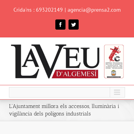
Skip
Crida'ns : 693202149
|
agencia@prensa2.com
to
content
Facebook
Twitter
L'Ajuntament millora els accessos, lluminària i
vigilància dels polígons industrials