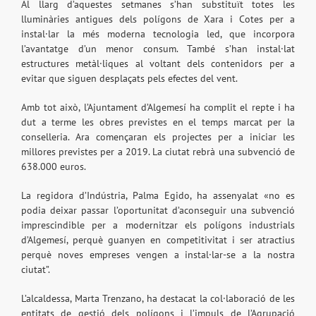
Al llarg d’aquestes setmanes s’han substituït totes les
lluminàries antigues dels polígons de Xara i Cotes per a
instal·lar la més moderna tecnologia led, que incorpora
l’avantatge d’un menor consum. També s’han instal·lat
estructures metàl·liques al voltant dels contenidors per a
evitar que siguen desplaçats pels efectes del vent.
Amb tot això, l’Ajuntament d’Algemesí ha complit el repte i ha
dut a terme les obres previstes en el temps marcat per la
conselleria. Ara començaran els projectes per a iniciar les
millores previstes per a 2019. La ciutat rebrà una subvenció de
638.000 euros.
La regidora d’Indústria, Palma Egido, ha assenyalat «no es
podia deixar passar l’oportunitat d’aconseguir una subvenció
imprescindible per a modernitzar els polígons industrials
d’Algemesí, perquè guanyen en competitivitat i ser atractius
perquè noves empreses vengen a instal·lar-se a la nostra
ciutat”.
L’alcaldessa, Marta Trenzano, ha destacat la col·laboració de les
entitats de gestió dels polígons i l’impuls de l’Agrupació