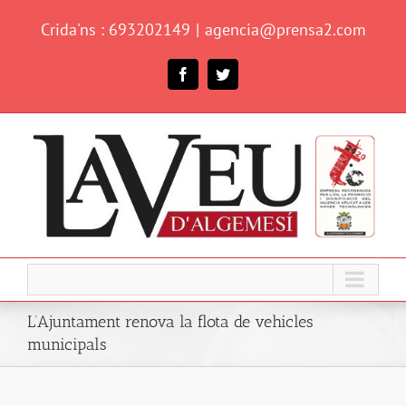
Skip
Crida'ns : 693202149
|
agencia@prensa2.com
to
content
Facebook
Twitter
L’Ajuntament renova la flota de vehicles
municipals