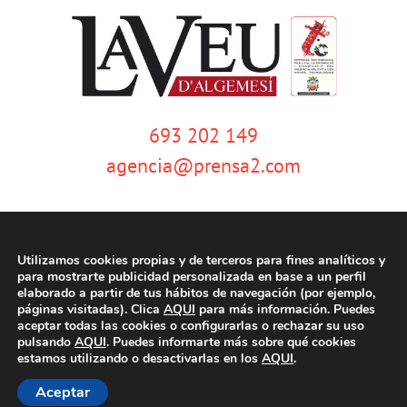
693 202 149
agencia@prensa2.com
Utilizamos cookies propias y de terceros para fines analíticos y
para mostrarte publicidad personalizada en base a un perfil
elaborado a partir de tus hábitos de navegación (por ejemplo,
páginas visitadas). Clica
AQUI
para más información. Puedes
© Copyright 2020 | La Veu d'Algemesí | Tots els drets reservats |
Aviso
aceptar todas las cookies o configurarlas o rechazar su uso
legal
|
Política de privacidad
|
Política de cookies
| Dissenyat per
pulsando
AQUI
. Puedes informarte más sobre qué cookies
tecniwebs
estamos utilizando o desactivarlas en los
AQUI
.
Aceptar
Facebook
Twitter