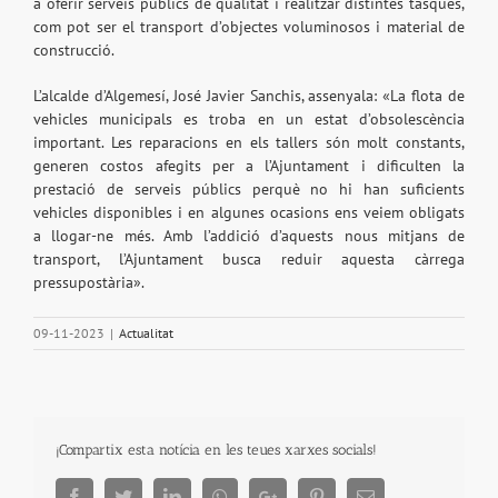
a oferir serveis públics de qualitat i realitzar distintes tasques,
com pot ser el transport d’objectes voluminosos i material de
construcció.
L’alcalde d’Algemesí, José Javier Sanchis, assenyala: «La flota de
vehicles municipals es troba en un estat d’obsolescència
important. Les reparacions en els tallers són molt constants,
generen costos afegits per a l’Ajuntament i dificulten la
prestació de serveis públics perquè no hi han suficients
vehicles disponibles i en algunes ocasions ens veiem obligats
a llogar-ne més. Amb l’addició d’aquests nous mitjans de
transport, l’Ajuntament busca reduir aquesta càrrega
pressupostària».
09-11-2023
|
Actualitat
¡Compartix esta notícia en les teues xarxes socials!
Facebook
Twitter
LinkedIn
Whatsapp
Google+
Pinterest
Email