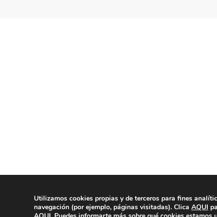
Utilizamos cookies propias y de terceros para fines analíti
© Copyright 2020 | La Veu d'Alg
navegación (por ejemplo, páginas visitadas). Clica
AQUI
pa
AQUI
. Puedes informarte más sobre qué cookies estamos u