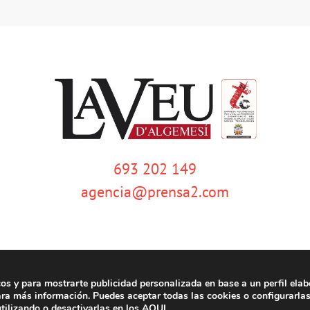
693 202 149
agencia@prensa2.com
cos y para mostrarte publicidad personalizada en base a un perfil elab
emesí | Tots els drets reservats |
Aviso legal
|
Política de privacidad
|
Política de c
ra más información. Puedes aceptar todas las cookies o configurarla
tilizando o desactivarlas en los
AQUI
.