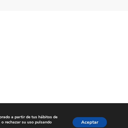
orado a partir de tus hábitos de
ookies
| Dissenyat per
tecniwebs
Aceptar
s o rechazar su uso pulsando