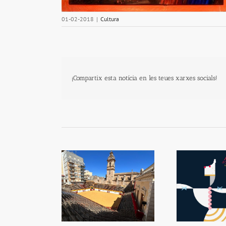
01-02-2018
|
Cultura
¡Compartix esta notícia en les teues xarxes socials!
CVC reforça la
Festes de la Mare de Déu
El
ció de la plaça de
de la Salut
us d’Algemesí