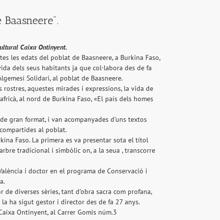
e Baasneere".
ultural Caixa Ontinyent.
otes les edats del poblat de Baasneere, a Burkina Faso,
 vida dels seus habitants ja que col·labora des de fa
lgemesí Solidari, al poblat de Baasneere.
 rostres, aquestes mirades i expressions, la vida de
africà, al nord de Burkina Faso, «El país dels homes
es de gran format, i van acompanyades d’uns textos
i compartides al poblat.
ina Faso. La primera es va presentar sota el títol
rbre tradicional i simbòlic on, a la seua , transcorre
e València i doctor en el programa de Conservació i
a.
 de diverses sèries, tant d’obra sacra com profana,
la ha sigut gestor i director des de fa 27 anys.
 Caixa Ontinyent, al Carrer Gomis núm.3