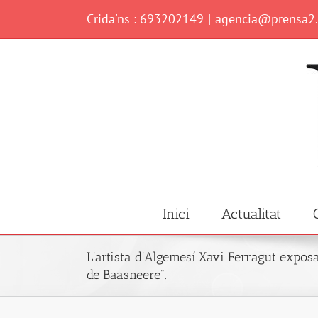
Skip
Crida'ns : 693202149
|
agencia@prensa2
to
content
Inici
Actualitat
L'artista d'Algemesí Xavi Ferragut exposa
de Baasneere".