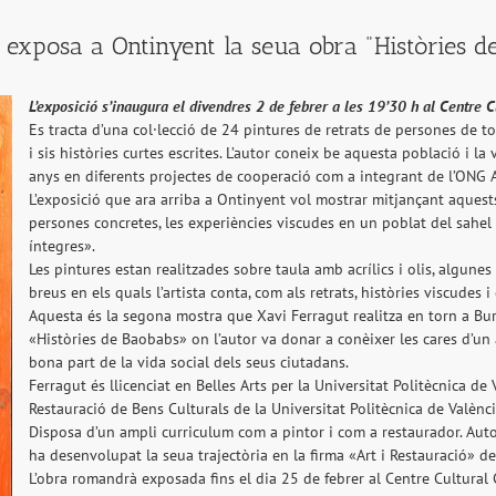
t exposa a Ontinyent la seua obra "Històries d
L’exposició s’inaugura el divendres 2 de febrer a les 19’30 h al Centre C
Es tracta d’una col·lecció de 24 pintures de retrats de persones de t
i sis històries curtes escrites. L’autor coneix be aquesta població i la
anys en diferents projectes de cooperació com a integrant de l’ONG A
L’exposició que ara arriba a Ontinyent vol mostrar mitjançant aquests
persones concretes, les experiències viscudes en un poblat del sahel 
íntegres».
Les pintures estan realitzades sobre taula amb acrílics i olis, algun
breus en els quals l’artista conta, com als retrats, històries viscudes 
Aquesta és la segona mostra que Xavi Ferragut realitza en torn a Burk
«Històries de Baobabs» on l’autor va donar a conèixer les cares d’un a
bona part de la vida social dels seus ciutadans.
Ferragut és llicenciat en Belles Arts per la Universitat Politècnica d
Restauració de Bens Culturals de la Universitat Politècnica de Valènci
Disposa d’un ampli curriculum com a pintor i com a restaurador. Autor
ha desenvolupat la seua trajectòria en la firma «Art i Restauració» de 
L’obra romandrà exposada fins el dia 25 de febrer al Centre Cultural