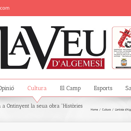
.com
Opinió
Cultura
El Camp
Esports
Sa
 a Ontinyent la seua obra "Històries
Home
/
Cultura
/
L'artista d'A