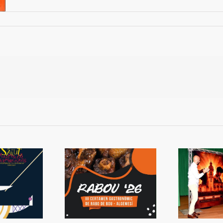
 Rabou tornarà a
Presentada la Setmana
L
Algemesí
de Bous
s