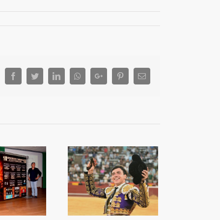
Facebook
Twitter
LinkedIn
Whatsapp
Google+
Pinterest
Email
a capacitat de Nek
orprén a València