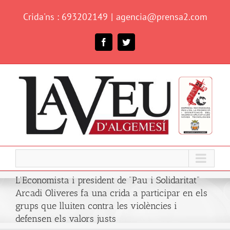
Skip
Crida'ns : 693202149
|
agencia@prensa2.com
to
content
Facebook
Twitter
L'Economista i president de "Pau i Solidaritat"
Arcadi Oliveres fa una crida a participar en els
grups que lluiten contra les violències i
defensen els valors justs