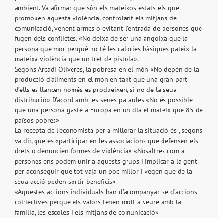
ambient. Va afirmar que són els mateixos estats els que
promouen aquesta violència, controlant els mitjans de
comunicació, venent armes o evitant l’entrada de persones que
fugen dels conflictes. «No deixa de ser una angoixa que la
persona que mor perquè no té les calories bàsiques pateix la
mateixa violència que un tret de pistola».
Segons Arcadi Oliveres, la pobresa en el món «No depén de la
producció d’aliments en el món en tant que una gran part
d’ells es llancen només es produeixen, si no de la seua
distribució» D’acord amb les seues paraules «No és possible
que una persona gaste a Europa en un dia el mateix que 85 de
països pobres»
La recepta de l’economista per a millorar la situació és , segons
va dir, que es «participar en les associacions que defensen els
drets o denuncien formes de violència» «Nosaltres com a
persones ens podem unir a aquests grups i implicar a la gent
per aconseguir que tot vaja un poc millor i vegen que de la
seua acció poden sortir beneficis»
«Aquestes accions individuals han d’acompanyar-se d’accions
col·lectives perquè els valors tenen molt a veure amb la
família, les escoles i els mitjans de comunicació»