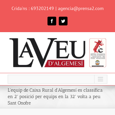
Skip
Crida'ns : 693202149
|
agencia@prensa2.com
to
content
Facebook
Twitter
L'equip de Caixa Rural d'Algemesí es classifica
en 2ª posició per equips en la 32ª volta a peu
Sant Onofre