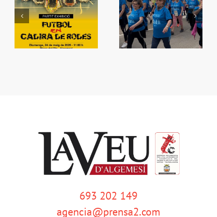
e
Què fem amb el
e
La Ribera Camina
bàsquet?
693 202 149
agencia@prensa2.com