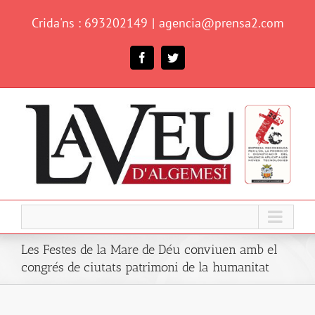
Skip
Crida'ns : 693202149
|
agencia@prensa2.com
to
content
Facebook
Twitter
Les Festes de la Mare de Déu conviuen amb el
congrés de ciutats patrimoni de la humanitat