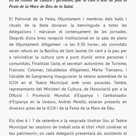
en un remolí de cultura i germanor, que té com a teló de fons la
Festa de la Mare de Déu de la Salut.
El Patronat de la Festa, l’Ajuntament i membres dels balls i
rituals de la festa donaran la benvinguda a totes les
delegacions i marcaran el començament de les jornades.
Després d’una breu recepció institucional en la sala de plens
de l’Ajuntament d’Algemesí –a les 9.30 hores-, els convidats
seran rebuts en la Basílica de Sant Jaume. Un cant a la pau per
a reivindicar la cultura com a punt d’unió entre persones i
comunitats. Finalitzat l’acte, el secretari autonòmic de Turisme,
Francesc Colomer, l’alcaldessa d’Algemesí, Marta Trenzano, i
l’alcalde de Gangneung inauguraran la setena assemblea de la
ICCN en el Teatre Municipal amb unes paraules. També,
representants del Ministeri de Cultura, de l’Associació per a la
Difusió i Promoció Mundial d’Espanya i l’ambaixador
d’Espanya en la Unesco, Andrés Perelló, estaran presents en
diversos actes de la ICCN i de la Festa de la Mare de Déu.
Els dies 6 i 7 de setembre a la vesprada tindran lloc al Teatre
Municipal les sessions de treball sota el títol «Vull conèixer el
teu patrimoni», on cada delegació presentarà als assistents el