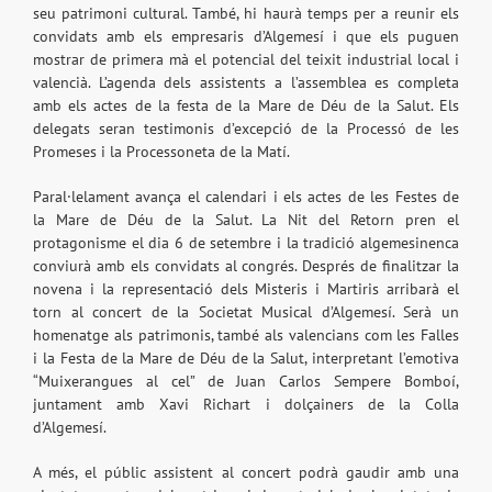
seu patrimoni cultural. També, hi haurà temps per a reunir els
convidats amb els empresaris d’Algemesí i que els puguen
mostrar de primera mà el potencial del teixit industrial local i
valencià. L’agenda dels assistents a l’assemblea es completa
amb els actes de la festa de la Mare de Déu de la Salut. Els
delegats seran testimonis d’excepció de la Processó de les
Promeses i la Processoneta de la Matí.
Paral·lelament avança el calendari i els actes de les Festes de
la Mare de Déu de la Salut. La Nit del Retorn pren el
protagonisme el dia 6 de setembre i la tradició algemesinenca
conviurà amb els convidats al congrés. Després de finalitzar la
novena i la representació dels Misteris i Martiris arribarà el
torn al concert de la Societat Musical d’Algemesí. Serà un
homenatge als patrimonis, també als valencians com les Falles
i la Festa de la Mare de Déu de la Salut, interpretant l’emotiva
“Muixerangues al cel” de Juan Carlos Sempere Bomboí,
juntament amb Xavi Richart i dolçainers de la Colla
d’Algemesí.
A més, el públic assistent al concert podrà gaudir amb una