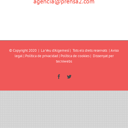
agencia@prensa2.com
© Copyright 2020 | La Veu d'Algemesí | Tots els drets reservats |
Aviso
legal
|
Política de privacidad
|
Política de cookies
| Dissenyat per
tecniwebs
Facebook
Twitter