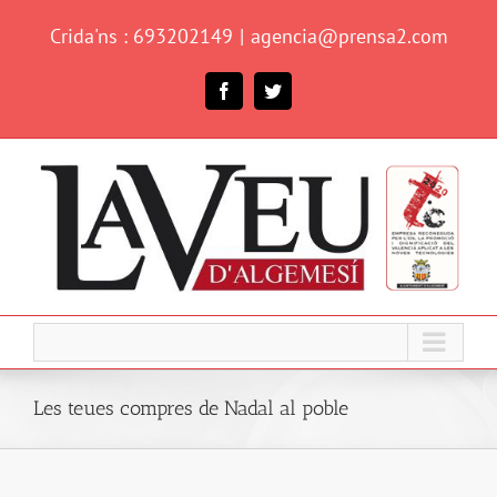
Skip
Crida'ns : 693202149
|
agencia@prensa2.com
to
content
Facebook
Twitter
Les teues compres de Nadal al poble