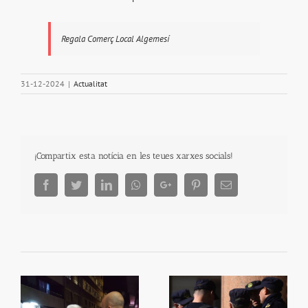
Regala Comerç Local Algemesí
31-12-2024
|
Actualitat
¡Compartix esta notícia en les teues xarxes socials!
Facebook
Twitter
LinkedIn
Whatsapp
Google+
Pinterest
Email