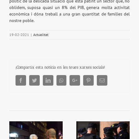
polític de la delicada situació que està patint un sector que, no
oblidem, suposa quasi un 8% del PIB, genera molta activitat
econòmica i dóna treball a una gran quantitat de famílies del
nostre poble.
19-02-2021
|
Actualitat
¡Compartix esta notícia en les teues xarxes socials!
Facebook
Twitter
LinkedIn
Whatsapp
Google+
Pinterest
Email