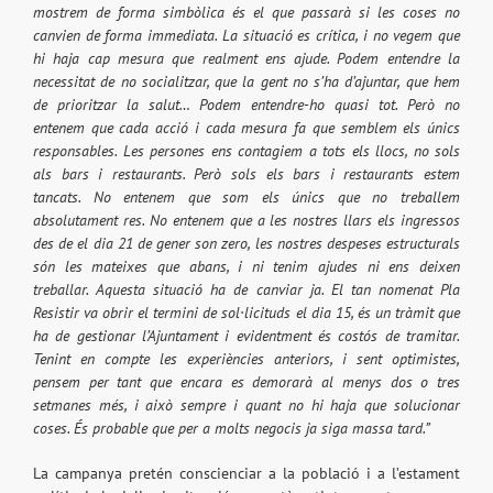
mostrem de forma simbòlica és el que passarà si les coses no
canvien de forma immediata. La situació es crítica, i no vegem que
hi haja cap mesura que realment ens ajude. Podem entendre la
necessitat de no socialitzar, que la gent no s’ha d’ajuntar, que hem
de prioritzar la salut… Podem entendre-ho quasi tot. Però no
entenem que cada acció i cada mesura fa que semblem els únics
responsables. Les persones ens contagiem a tots els llocs, no sols
als bars i restaurants. Però sols els bars i restaurants estem
tancats. No entenem que som els únics que no treballem
absolutament res. No entenem que a les nostres llars els ingressos
des de el dia 21 de gener son zero, les nostres despeses estructurals
són les mateixes que abans, i ni tenim ajudes ni ens deixen
treballar. Aquesta situació ha de canviar ja. El tan nomenat Pla
Resistir va obrir el termini de sol·licituds el dia 15, és un tràmit que
ha de gestionar l’Ajuntament i evidentment és costós de tramitar.
Tenint en compte les experiències anteriors, i sent optimistes,
pensem per tant que encara es demorarà al menys dos o tres
setmanes més, i això sempre i quant no hi haja que solucionar
coses. És probable que per a molts negocis ja siga massa tard.”
La campanya pretén conscienciar a la població i a l’estament