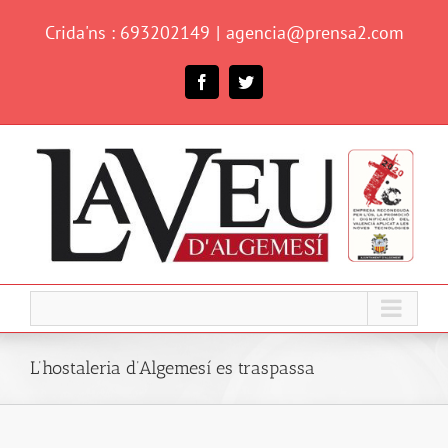
Skip
Crida'ns : 693202149
|
agencia@prensa2.com
to
content
Facebook
Twitter
L’hostaleria d’Algemesí es traspassa