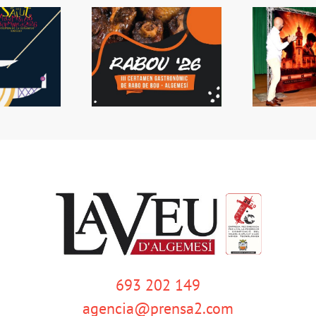
 Rabou tornarà a
Presentada la Setmana
L
Algemesí
de Bous
s
693 202 149
agencia@prensa2.com