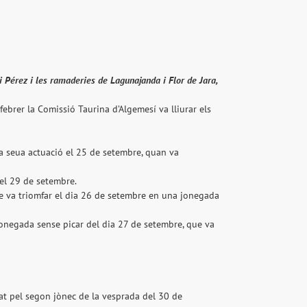
 Pérez i les ramaderies de Lagunajanda i Flor de Jara,
ebrer la Comissió Taurina d’Algemesí va lliurar els
 la seua actuació el 25 de setembre, quan va
s el 29 de setembre.
ue va triomfar el dia 26 de setembre en una jonegada
onegada sense picar del dia 27 de setembre, que va
vat pel segon jònec de la vesprada del 30 de