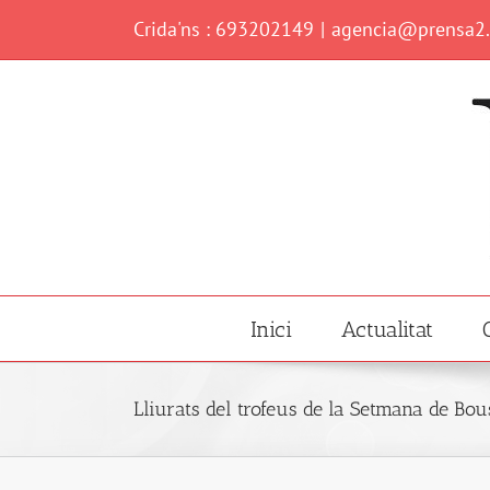
Skip
Crida'ns : 693202149
|
agencia@prensa2
to
content
Inici
Actualitat
Lliurats del trofeus de la Setmana de Bo