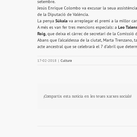
setembre.
Jesús Enrique Colombo va excusar la seua assistència
de la Diputació de València.
La penya
Súkala
va arreplegar el premi a la millor ca
A més es van fer tres mencions especials: a
Leo Talen
Roig
, que deixa el càrrec de secretari de la Comissió 
Abans que l’alcaldessa de la ciutat, Marta Trenzano, t
acte ancestral que se celebrarà el 7 d’abril que dete
17-02-2018
|
Cultura
¡Compartix esta notícia en les teues xarxes socials!