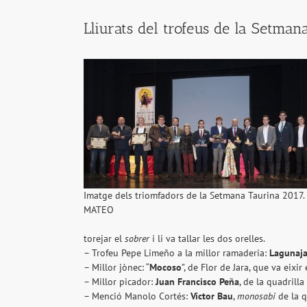
Lliurats del trofeus de la Setma
Imatge dels triomfadors de la Setmana Taurina 2017.
MATEO
torejar el
sobrer
i li va tallar les dos orelles.
– Trofeu Pepe Limeño a la millor ramaderia:
Lagunaj
– Millor jònec: “
Mocoso
”, de Flor de Jara, que va eixi
– Millor picador:
Juan Francisco Peña
, de la quadrill
– Menció Manolo Cortés:
Víctor Bau
,
monosabi
de la q