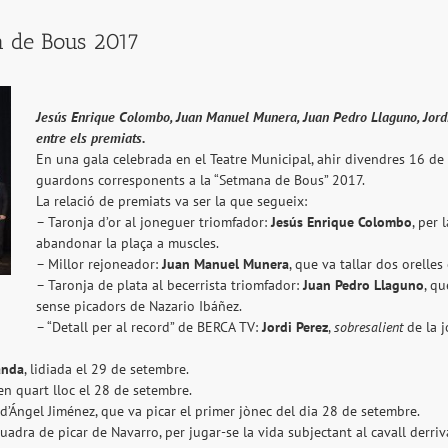
na de Bous 2017
Jesús Enrique Colombo, Juan Manuel Munera, Juan Pedro Llaguno, Jordi
entre els premiats.
En una gala celebrada en el Teatre Municipal, ahir divendres 16 de f
guardons corresponents a la “Setmana de Bous” 2017.
La relació de premiats va ser la que segueix:
– Taronja d’or al joneguer triomfador:
Jesús Enrique Colombo
, per
abandonar la plaça a muscles.
– Millor rejoneador:
Juan Manuel Munera
, que va tallar dos orelle
– Taronja de plata al becerrista triomfador:
Juan Pedro Llaguno
, q
sense picadors de Nazario Ibáñez.
– “Detall per al record” de BERCA TV:
Jordi Perez
,
sobresalient
de la j
anda
, lidiada el 29 de setembre.
r en quart lloc el 28 de setembre.
a d’Ángel Jiménez, que va picar el primer jònec del dia 28 de setembre.
uadra de picar de Navarro, per jugar-se la vida subjectant al cavall derri