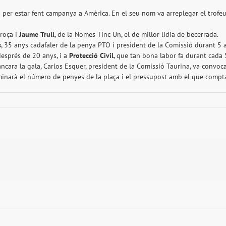
 per estar fent campanya a Amèrica. En el seu nom va arreplegar el trofe
rroça i
Jaume
Trull
, de la Nomes Tinc Un, el de millor lidia de becerrada.
s
, 35 anys cadafaler de la penya PTO i president de la Comissió durant 5 
després de 20 anys, i a
Protecció
Civil
, que tan bona labor fa durant cada
ancara la gala, Carlos Esquer, president de la Comissió Taurina, va convoc
rminarà el número de penyes de la plaça i el pressupost amb el que compta