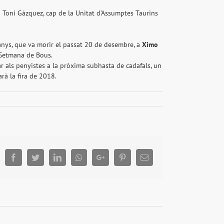
u Toni Gázquez, cap de la Unitat d’Assumptes Taurins
anys, que va morir el passat 20 de desembre, a
Ximo
 Setmana de Bous.
ar als penyistes a la pròxima subhasta de cadafals, un
rà la fira de 2018.
Facebook
Twitter
LinkedIn
Whatsapp
Google+
Pinterest
Email