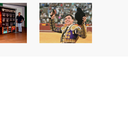
a capacitat de Nek
orprén a València