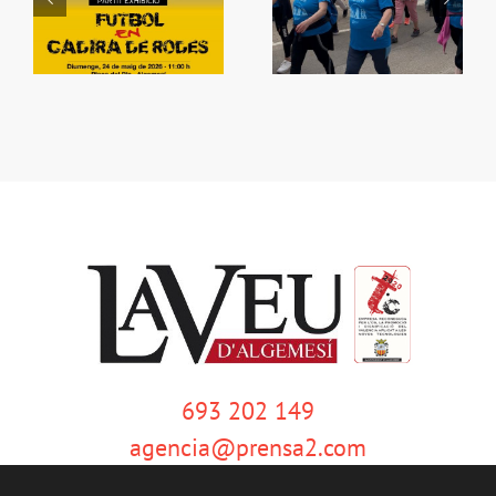
e
Què fem amb el
e
La Ribera Camina
bàsquet?
693 202 149
agencia@prensa2.com