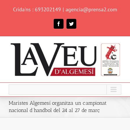
Skip
Crida'ns : 693202149
|
agencia@prensa2.com
to
content
Facebook
Twitter
Maristes Algemesí organitza un campionat
nacional d’handbol del 24 al 27 de març