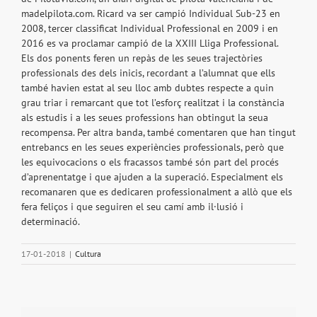
madelpilota.com. Ricard va ser campió Individual Sub-23 en
2008, tercer classificat Individual Professional en 2009 i en
2016 es va proclamar campió de la XXIII Lliga Professional.
Els dos ponents feren un repàs de les seues trajectòries
professionals des dels inicis, recordant a l’alumnat que ells
també havien estat al seu lloc amb dubtes respecte a quin
grau triar i remarcant que tot l’esforç realitzat i la constància
als estudis i a les seues professions han obtingut la seua
recompensa. Per altra banda, també comentaren que han tingut
entrebancs en les seues experiències professionals, però que
les equivocacions o els fracassos també són part del procés
d’aprenentatge i que ajuden a la superació. Especialment els
recomanaren que es dedicaren professionalment a allò que els
fera feliços i que seguiren el seu camí amb il·lusió i
determinació.
17-01-2018
|
Cultura