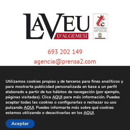
693 202 149
agencia@prensa2.com
Utilizamos cookies propias y de terceros para fines analíticos y
para mostrarte publicidad personalizada en base a un perfil
elaborado a partir de tus hábitos de navegación (por ejemplo,
páginas visitadas). Clica
AQUI
para más información. Puedes
aceptar todas las cookies o configurarlas o rechazar su uso
pulsando
AQUI
. Puedes informarte más sobre qué cookies
© Copyright 2020 | La Veu d'Algemesí | Tots els drets reservats |
Aviso
estamos utilizando o desactivarlas en los
AQUI
.
legal
|
Política de privacidad
|
Política de cookies
| Dissenyat per
tecniwebs
Aceptar