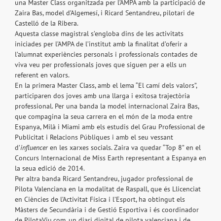
una Master Class organitzada per l’AMPA amb la participació de
Zaira Bas, model d’Algemesí, i Ricard Sentandreu, pilotari de
Castelló de la Ribera.
Aquesta classe magistral s’engloba dins de les activitats
iniciades per l’AMPA de l’institut amb la finalitat d’oferir a
l’alumnat experiències personals i professionals contades de
viva veu per professionals joves que siguen per a ells un
referent en valors.
En la primera Master Class, amb el lema “El camí dels valors”,
participaren dos joves amb una llarga i exitosa trajectòria
professional. Per una banda la model internacional Zaira Bas,
que compagina la seua carrera en el món de la moda entre
Espanya, Milà i Miami amb els estudis del Grau Professional de
Publicitat i Relacions Públiques i amb el seu vessant
d’
influencer
en les xarxes socials. Zaira va quedar “Top 8” en el
Concurs Internacional de Miss Earth representant a Espanya en
la seua edició de 2014.
Per altra banda Ricard Sentandreu, jugador professional de
Pilota Valenciana en la modalitat de Raspall, que és Llicenciat
en Ciències de l’Activitat Física i l’Esport, ha obtingut els
Màsters de Secundària i de Gestió Esportiva i és coordinador
de PilotaViu.com, un diari digital de pilota valenciana i de