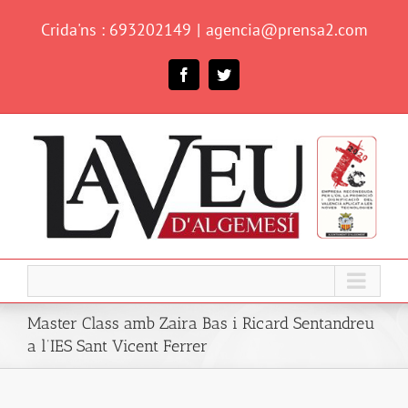
Skip
Crida'ns : 693202149
|
agencia@prensa2.com
to
content
Facebook
Twitter
Master Class amb Zaira Bas i Ricard Sentandreu
a l’IES Sant Vicent Ferrer