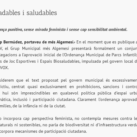
adables i saludables
ça punitiva, sense mirada feminista i sense cap sensibilitat ambiental.
p Bermúdez, portaveu de més Algemesí.-
En el moment que es publique 
V, el Grup Municipal més Algemesí presentarà formalment un conju
·legacions a l’aprovació inicial de l’Ordenança Municipal de Parcs Infantil
s de Joc Esportives i Espais Biosaludables, impulsada pel govern local 
 VOX.
siderem que el text proposat pel govern municipal és excessivame
rictiu, centrat quasi exclusivament en prohibicions, sancions i contr
hui són imprescindibles en qualsevol política pública d’espai urb
imàtica, inclusió i participació ciutadana. Clarament l’ordenança aprova
ílies, de la infància ni de la ciutat.
 incorpora cap perspectiva feminista, no contempla mesures contra l
turals ni sostenibles, no parla de biodiversitat ni d’infraestructura verd
incorpora mecanismes de participació ciutadana.