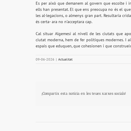
Es per això que demanem al govern que escolte i in
ells han presentat. El que ens preocupa no és el que
les al·legacions, o almenys gran part. Resultaria cr
és certa- ara no n’acceptara cap.
Cal situar Algemesí al nivell de les ciutats que apo
ciutat moderna, hem de fer polítiques modernes. I a
espais que eduquen, que cohesionen i que construei
09-06-2026
|
Actualitat
¡Compartix esta notícia en les teues xarxes socials!