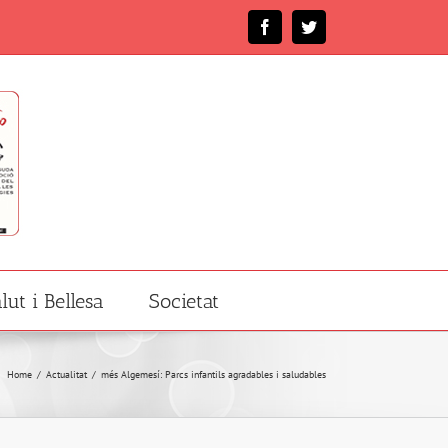
Facebook
Twitter
lut i Bellesa
Societat
Home
/
Actualitat
/
més Algemesí: Parcs infantils agradables i saludables