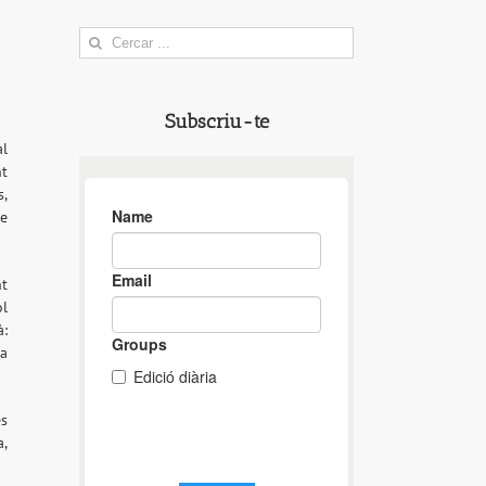
Search
for:
Subscriu-te
al
nt
s,
de
nt
ol
à:
da
es
a,