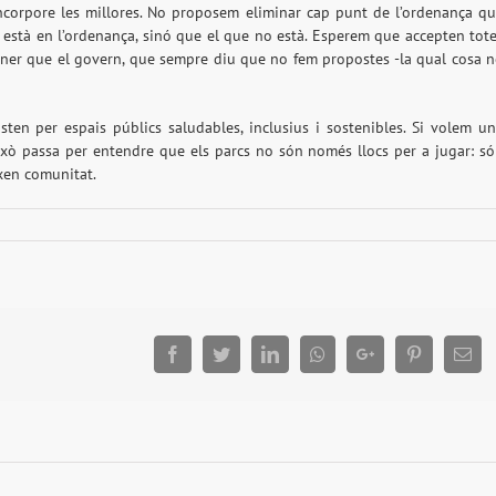
corpore les millores. No proposem eliminar cap punt de l’ordenança q
 està en l’ordenança, sinó que el que no està. Esperem que accepten tot
idaner que el govern, que sempre diu que no fem propostes -la qual cosa 
sten per espais públics saludables, inclusius i sostenibles. Si volem u
ixò passa per entendre que els parcs no són només llocs per a jugar: s
xen comunitat.
Facebook
Twitter
LinkedIn
Whatsapp
Google+
Pinterest
Ema