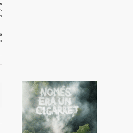
ue
es
no
na
ón
il