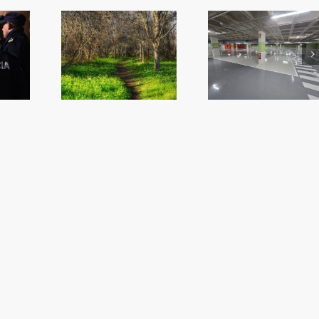
més Algemes
iplica la
Reobri l’aparcament
L’alcalde convo
ó en zones
del Mercat
ple per a que n
rdes
l’oposició