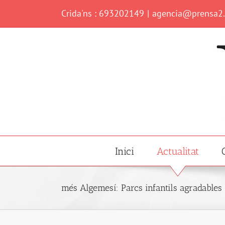
Skip
Crida'ns : 693202149
|
agencia@prensa2
to
content
Inici
Actualitat
més Algemesí: Parcs infantils agradables 