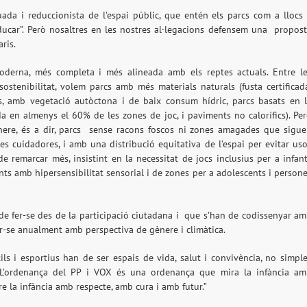
ada i reduccionista de l’espai públic, que entén els parcs com a llocs
 educar”. Però nosaltres en les nostres al·legacions defensem una
propos
ris.
oderna, més completa i més alineada amb els reptes actuals. Entre l
ostenibilitat, volem parcs amb més materials naturals (fusta certificad
cs, amb vegetació autòctona i de baix consum hídric, parcs basats en 
da en almenys el 60% de les zones de joc, i paviments no calorífics). Pe
e, és a dir, parcs
sense racons foscos ni zones amagades que sigu
s cuidadores, i amb una distribució equitativa de l’espai per evitar us
 de remarcar més, insistint en la necessitat de jocs inclusius per a infan
ants amb hipersensibilitat sensorial i de zones per a adolescents i person
 fer-se des de la participació ciutadana i
que s’han de codissenyar a
ar-se anualment amb perspectiva de gènere i climàtica.
s i esportius han de ser espais de vida, salut i convivència, no simpl
 L’ordenança del PP i VOX és una ordenança que mira la infància a
 la infància amb respecte, amb cura i amb futur.”