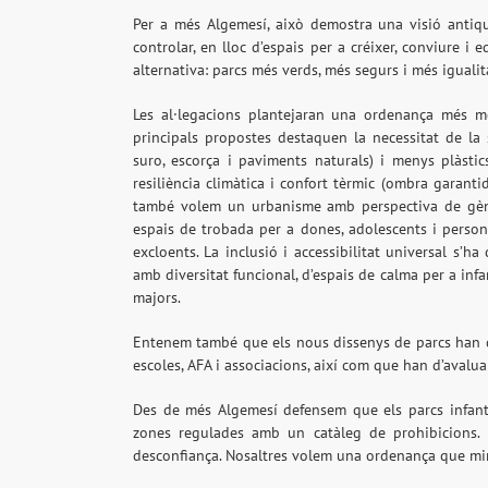
Per a més Algemesí, això demostra una visió antiqu
controlar, en lloc d’espais per a créixer, conviure i
alternativa: parcs més verds, més segurs i més igualita
Les al·legacions plantejaran una ordenança més m
principals propostes destaquen la necessitat de la s
suro, escorça i paviments naturals) i menys plàsti
resiliència climàtica i confort tèrmic (ombra garanti
també volem un urbanisme amb perspectiva de gèner
espais de trobada per a dones, adolescents i persone
excloents. La inclusió i accessibilitat universal s’ha
amb diversitat funcional, d’espais de calma per a inf
majors.
Entenem també que els nous dissenys de parcs han de
escoles, AFA i associacions, així com que han d’avalu
Des de més Algemesí defensem que els parcs infantil
zones regulades amb un catàleg de prohibicions.
desconfiança. Nosaltres volem una ordenança que mire