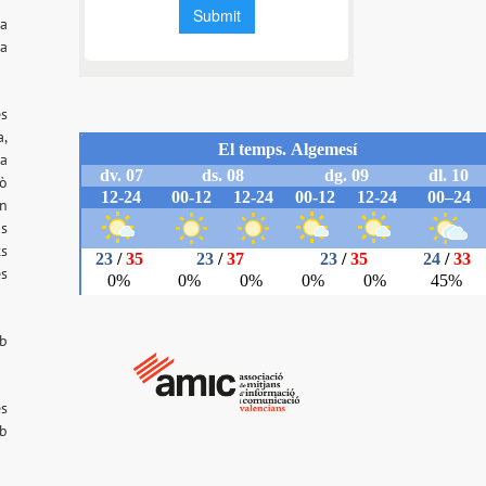
 a
ta
es
a,
la
rò
en
os
ts
es
mb
es
mb