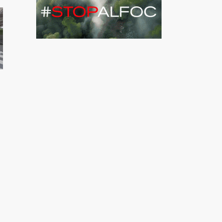
í:
ca un
o vaja