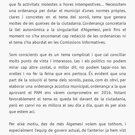
que fa activitats molestes a hores intempestives… Necessitem
una ordenança per dotar el municipi d’unes normes pròpies,
clares i concretes en el tema del soroll, tema que genera
moltes de les queixes de la ciutadania. L’ordenança concretaria
la llei autonòmica a la singularitat d’Algemesí, però fins el
moment no s’ha encomanat cap redacció de les ordenances ni
el tema s’ha abordat en les Comissions Informatives.
Som conscients que és un tema complicat i que cal conciliar
molts punts de vista i interessos. Les i els polítics no podem
mirar cap altre costat, o millor dit, no podem tapar-nos les
orelles i no fer la feina que ens pertoca. És evident que una
part de la solució al tema dels sorolls, passa, com és obvi, per
elaborar una ordenança acústica municipal, ordenança a la que
aprovant el PAM ens vàrem comprometre en 2016. Votant
favorablement el tema es queda bé davant de la ciutadania,
però en canvi no es millora el seu dia a dia, quan és per això
que estem ací.
Per eixe motiu, des de més Algemesí volem que tothom, i
especialment l’equip de govern actual, de l’anterior ja hem vist