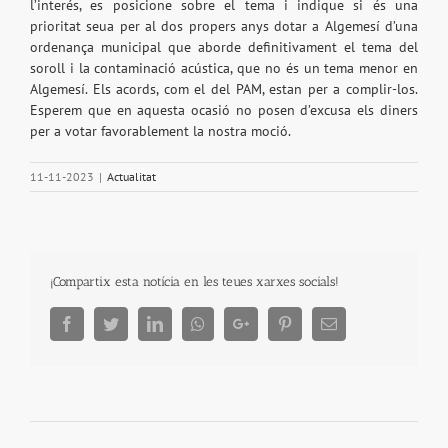
l’interés, es posicione sobre el tema i indique si és una
prioritat seua per al dos propers anys dotar a Algemesí d’una
ordenança municipal que aborde definitivament el tema del
soroll i la contaminació acústica, que no és un tema menor en
Algemesí. Els acords, com el del PAM, estan per a complir-los.
Esperem que en aquesta ocasió no posen d’excusa els diners
per a votar favorablement la nostra moció.
11-11-2023
|
Actualitat
¡Compartix esta notícia en les teues xarxes socials!
Facebook
Twitter
LinkedIn
Whatsapp
Google+
Pinterest
Email