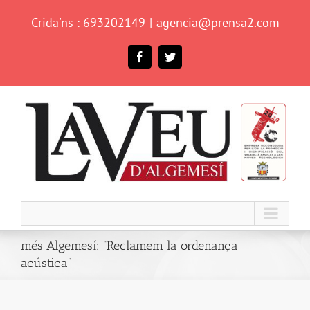
Skip
Crida'ns : 693202149
|
agencia@prensa2.com
to
content
Facebook
Twitter
més Algemesí: “Reclamem la ordenança
acústica”