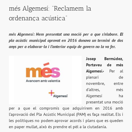
més Algemesí: “Reclamem la
ordenança acústica”
més Algemesí: Hem presentat una moció per a que s’elabore. El
pla acústic municipal aprovat en 2016 donava un termini de dos
anys per a elaborar-la i l’anterior equip de govern no la va fer.
Josep Bermúdez,
Portaveu de més
Algemesí.-
Per al
plenari de
novembre, entre
d’altres, més
Algemesí ha
presentat una moció
per a que el compromís que adquirírem en 2016 amb
l’aprovació del Pla Acústic Municipal (PAM) es faça realitat. Els i
les polítiques no podem aprovar acords i plans que es queden
en paper mullat, això és prendre el pèl a la ciutadania.