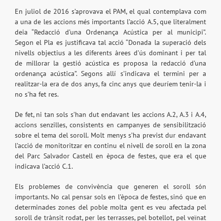
En juliol de 2016 s’aprovava el PAM, el qual contemplava com
a una de les accions més importants l’acció A.5, que literalment
deia “Redacció d’una Ordenança Acústica per al municipi”.
Segon el Pla es justificava tal acció “Donada la superació dels
nivells objectius a les diferents àrees d’ús dominant i per tal
de millorar la gestió acústica es proposa la redacció d’una
ordenança acústica”. Segons allí s’indicava el termini per a
realitzar-la era de dos anys, fa cinc anys que deuríem tenir-la i
no s’ha fet res.
De fet, ni tan sols s’han dut endavant les accions A.2, A.3 i A.4,
accions senzilles, consistents en campanyes de sensibilització
sobre el tema del soroll. Molt menys s’ha previst dur endavant
l’acció de monitoritzar en continu el nivell de soroll en la zona
del Parc Salvador Castell en època de festes, que era el que
indicava l’acció C.1.
Els problemes de convivència que generen el soroll són
importants. No cal pensar sols en l’època de festes, sinó que en
determinades zones del poble molta gent es veu afectada pel
soroll de trànsit rodat, per les terrasses, pel botellot, pel veïnat