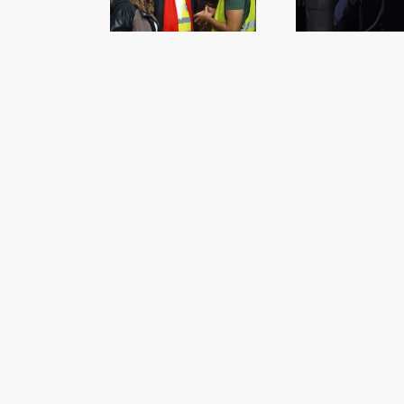
majors
presumpte homicida
ve