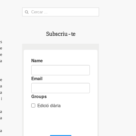
Search
for:
Subscriu-te
es
ue
le
ca
ue
na
a
 i
La
 a
da