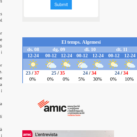
es
ús
el
ar
de
ió
 i
er
e.
ue
 a
 i
la
dí
nà
 i