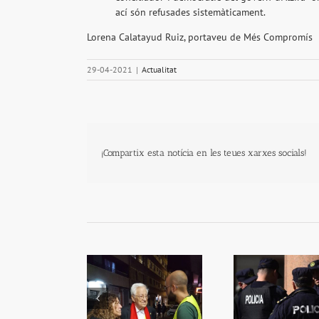
ací són refusades sistemàticament.
Lorena Calatayud Ruiz, portaveu de Més Compromís
29-04-2021
|
Actualitat
¡Compartix esta notícia en les teues xarxes socials!
El Telèfon Amic
Dos policies eviten la
Es mult
força l’atenció als
fugida d’un
inversi