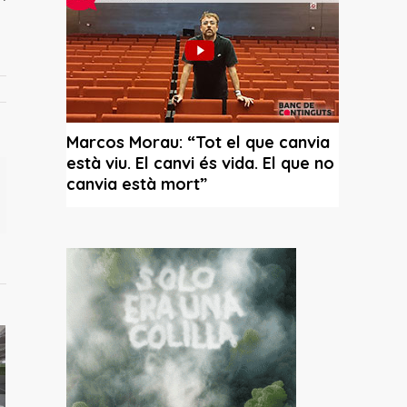
il
í:
ca un