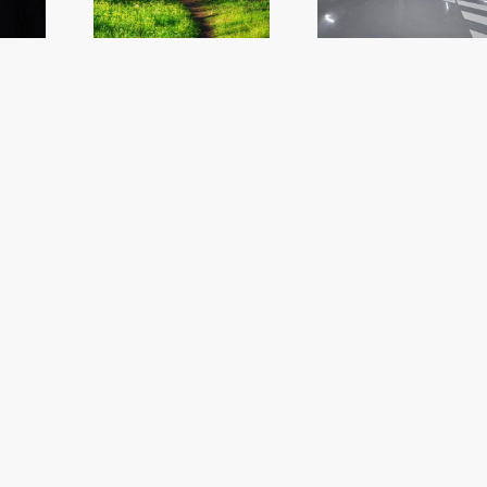
del Mercat
ple per a que n
rdes
l’oposició