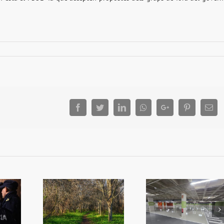
Facebook
Twitter
LinkedIn
Whatsapp
Google+
Pinterest
Ema
més Algemes
iplica la
Reobri l’aparcament
L’alcalde convo
ó en zones