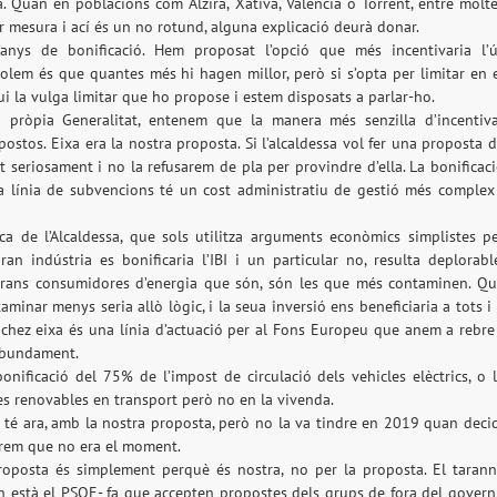
. Quan en poblacions com Alzira, Xàtiva, València o Torrent, entre molt
or mesura i ací és un no rotund, alguna explicació deurà donar.
nys de bonificació. Hem proposat l’opció que més incentivaria l’
olem és que quantes més hi hagen millor, però si s’opta per limitar en 
i la vulga limitar que ho propose i estem disposats a parlar-ho.
 pròpia Generalitat, entenem que la manera més senzilla d’incentiv
ostos. Eixa era la nostra proposta. Si l’alcaldessa vol fer una proposta 
t seriosament i no la refusarem de pla per provindre d’ella. La bonificac
a línia de subvencions té un cost administratiu de gestió més complex
ica de l’Alcaldessa, que sols utilitza arguments econòmics simplistes p
n indústria es bonificaria l’IBI i un particular no, resulta deplorabl
 grans consumidores d’energia que són, són les que més contaminen. Q
aminar menys seria allò lògic, i la seua inversió ens beneficiaria a tots i
hez eixa és una línia d’actuació per al Fons Europeu que anem a rebre
ribundament.
nificació del 75% de l’impost de circulació dels vehicles elèctrics, o 
ies renovables en transport però no en la vivenda.
 té ara, amb la nostra proposta, però no la va tindre en 2019 quan deci
uérem que no era el moment.
proposta és simplement perquè és nostra, no per la proposta. El taran
on està el PSOE- fa que accepten propostes dels grups de fora del govern