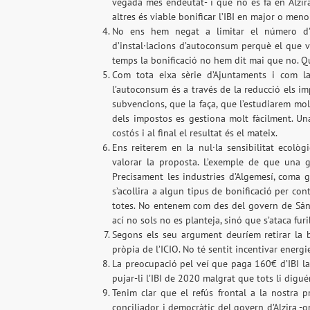
vegada més endeutat- i que no es fa en Alzira
altres és viable bonificar l’IBI en major o men
No ens hem negat a limitar el número d’a
d’instal·lacions d’autoconsum perquè el que v
temps la bonificació no hem dit mai que no. Qu
Com tota eixa sèrie d’Ajuntaments i com la
l’autoconsum és a través de la reducció els imp
subvencions, que la faça, que l’estudiarem mol
dels impostos es gestiona molt fàcilment. Un
costós i al final el resultat és el mateix.
Ens reiterem en la nul·la sensibilitat ecològ
valorar la proposta. L’exemple de que una gra
Precisament les industries d’Algemesí, coma
s’acollira a algun tipus de bonificació per cont
totes. No entenem com des del govern de Sánc
ací no sols no es planteja, sinó que s’ataca fu
Segons els seu argument deuríem retirar la bo
pròpia de l’ICIO. No té sentit incentivar energ
La preocupació pel veí que paga 160€ d’IBI la
pujar-li l’IBI de 2020 malgrat que tots li dig
Tenim clar que el refús frontal a la nostra 
conciliador i democràtic del govern d’Alzira -