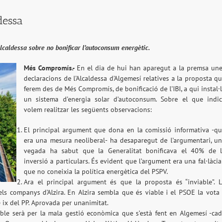
dessa
caldessa sobre no bonificar l’autoconsum energètic.
Més Compromís.-
En el dia de hui han aparegut a la premsa un
declaracions de l’Alcaldessa d’Algemesí relatives a la proposta q
ferem des de Més Compromís, de bonificació de l’IBI, a qui instal·
un sistema d’energia solar d’autoconsum. Sobre el que indi
volem realitzar les següents observacions:
El principal argument que dona en la comissió informativa -q
era una mesura neoliberal- ha desaparegut de l’argumentari, u
vegada ha sabut que la Generalitat bonificava el 40% de l
inversió a particulars. És evident que l’argument era una fal·làcia
que no coneixia la política energètica del PSPV.
Ara el principal argument és que la proposta és “inviable”. 
ls companys d’Alzira. En Alzira sembla que és viable i el PSOE la vota
 ix del PP. Aprovada per unanimitat.
able serà per la mala gestió econòmica que s’està fent en Algemesí -ca