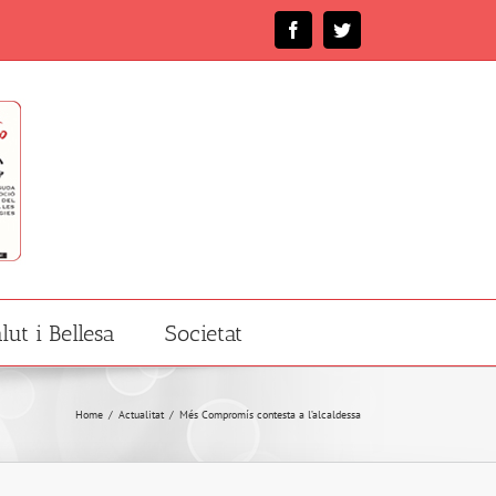
Facebook
Twitter
lut i Bellesa
Societat
Home
/
Actualitat
/
Més Compromís contesta a l’alcaldessa