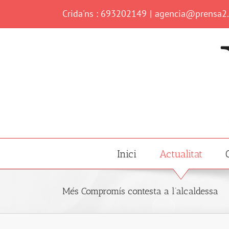
Skip
Crida'ns : 693202149
|
agencia@prensa2
to
content
Inici
Actualitat
Més Compromís contesta a l’alcaldessa