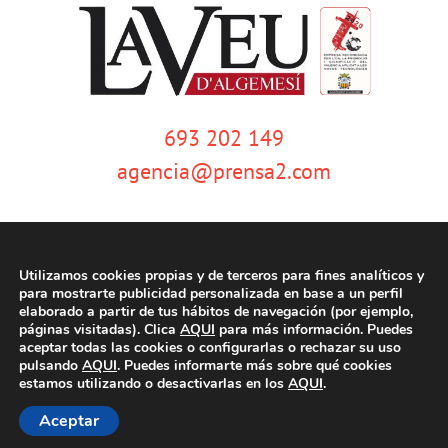
693 202 149
agencia@prensa2.com
Utilizamos cookies propias y de terceros para fines analíticos y
para mostrarte publicidad personalizada en base a un perfil
elaborado a partir de tus hábitos de navegación (por ejemplo,
páginas visitadas). Clica
AQUI
para más información. Puedes
© Copyright 2020 | La Veu d'Algemesí | Tots els drets reservats |
Aviso
aceptar todas las cookies o configurarlas o rechazar su uso
legal
|
Política de privacidad
|
Política de cookies
| Dissenyat per
pulsando
AQUI
. Puedes informarte más sobre qué cookies
tecniwebs
estamos utilizando o desactivarlas en los
AQUI
.
Aceptar
Facebook
Twitter