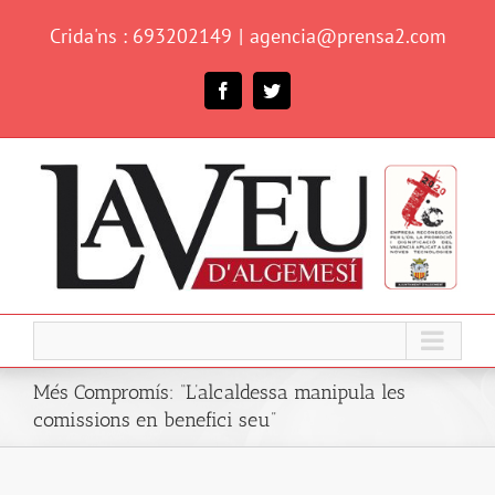
Skip
Crida'ns : 693202149
|
agencia@prensa2.com
to
content
Facebook
Twitter
Més Compromís: “L’alcaldessa manipula les
comissions en benefici seu”