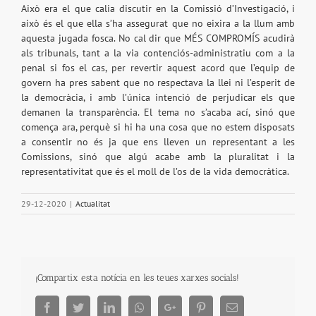
Això era el que calia discutir en la Comissió d’Investigació, i
això és el que ella s’ha assegurat que no eixira a la llum amb
aquesta jugada fosca. No cal dir que MÉS COMPROMÍS acudirà
als tribunals, tant a la via contenciós-administratiu com a la
penal si fos el cas, per revertir aquest acord que l’equip de
govern ha pres sabent que no respectava la llei ni l’esperit de
la democràcia, i amb l’única intenció de perjudicar els que
demanen la transparència. El tema no s’acaba ací, sinó que
comença ara, perquè si hi ha una cosa que no estem disposats
a consentir no és ja que ens lleven un representant a les
Comissions, sinó que algú acabe amb la pluralitat i la
representativitat que és el moll de l’os de la vida democràtica.
29-12-2020
|
Actualitat
¡Compartix esta notícia en les teues xarxes socials!
Facebook
Twitter
LinkedIn
Whatsapp
Google+
Pinterest
Email