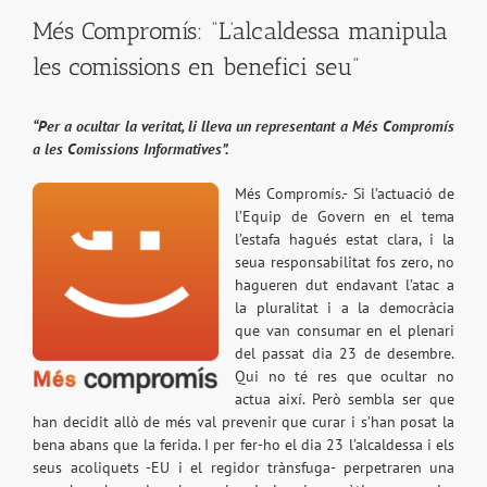
Més Compromís: “L’alcaldessa manipula
les comissions en benefici seu”
“Per a ocultar la veritat, li lleva un representant a Més Compromís
a les Comissions Informatives”.
Més Compromís.- Si l’actuació de
l’Equip de Govern en el tema
l’estafa hagués estat clara, i la
seua responsabilitat fos zero, no
hagueren dut endavant l’atac a
la pluralitat i a la democràcia
que van consumar en el plenari
del passat dia 23 de desembre.
Qui no té res que ocultar no
actua així. Però sembla ser que
han decidit allò de més val prevenir que curar i s’han posat la
bena abans que la ferida. I per fer-ho el dia 23 l’alcaldessa i els
seus acoliquets -EU i el regidor trànsfuga- perpetraren una