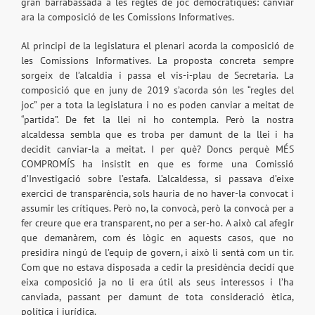
gran barrabassada a les regles de joc democràtiques: canviar
ara la composició de les Comissions Informatives.
Al principi de la legislatura el plenari acorda la composició de
les Comissions Informatives. La proposta concreta sempre
sorgeix de l’alcaldia i passa el vis-i-plau de Secretaria. La
composició que en juny de 2019 s’acorda són les “regles del
joc” per a tota la legislatura i no es poden canviar a meitat de
“partida”. De fet la llei ni ho contempla. Però la nostra
alcaldessa sembla que es troba per damunt de la llei i ha
decidit canviar-la a meitat. I per què? Doncs perquè MÉS
COMPROMÍS ha insistit en que es forme una Comissió
d’Investigació sobre l’estafa. L’alcaldessa, si passava d’eixe
exercici de transparència, sols hauria de no haver-la convocat i
assumir les crítiques. Però no, la convocà, però la convocà per a
fer creure que era transparent, no per a ser-ho. A això cal afegir
que demanàrem, com és lògic en aquests casos, que no
presidira ningú de l’equip de govern, i això li sentà com un tir.
Com que no estava disposada a cedir la presidència decidí que
eixa composició ja no li era útil als seus interessos i l’ha
canviada, passant per damunt de tota consideració ètica,
política i jurídica.