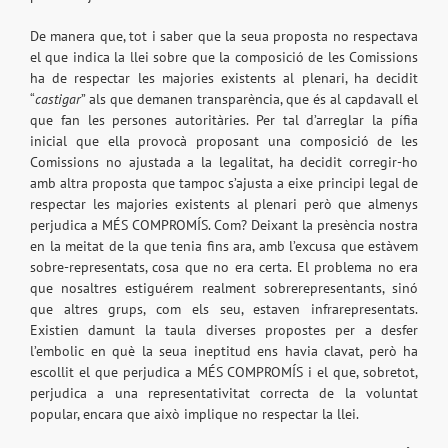
De manera que, tot i saber que la seua proposta no respectava
el que indica la llei sobre que la composició de les Comissions
ha de respectar les majories existents al plenari, ha decidit
“
castigar
” als que demanen transparència, que és al capdavall el
que fan les persones autoritàries. Per tal d’arreglar la pífia
inicial que ella provocà proposant una composició de les
Comissions no ajustada a la legalitat, ha decidit corregir-ho
amb altra proposta que tampoc s’ajusta a eixe principi legal de
respectar les majories existents al plenari però que almenys
perjudica a MÉS COMPROMÍS. Com? Deixant la presència nostra
en la meitat de la que tenia fins ara, amb l’excusa que estàvem
sobre-representats, cosa que no era certa. El problema no era
que nosaltres estiguérem realment sobrerepresentants, sinó
que altres grups, com els seu, estaven infrarepresentats.
Existien damunt la taula diverses propostes per a desfer
l’embolic en què la seua ineptitud ens havia clavat, però ha
escollit el que perjudica a MÉS COMPROMÍS i el que, sobretot,
perjudica a una representativitat correcta de la voluntat
popular, encara que això implique no respectar la llei.