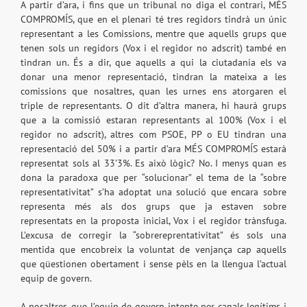
A partir d’ara, i fins que un tribunal no diga el contrari, MÉS
COMPROMÍS, que en el plenari té tres regidors tindrà un únic
representant a les Comissions, mentre que aquells grups que
tenen sols un regidors (Vox i el regidor no adscrit) també en
tindran un. És a dir, que aquells a qui la ciutadania els va
donar una menor representació, tindran la mateixa a les
comissions que nosaltres, quan les urnes ens atorgaren el
triple de representants. O dit d’altra manera, hi haurà grups
que a la comissió estaran representants al 100% (Vox i el
regidor no adscrit), altres com PSOE, PP o EU tindran una
representació del 50% i a partir d’ara MÉS COMPROMÍS estarà
representat sols al 33’3%. Es això lògic? No. I menys quan es
dona la paradoxa que per “solucionar” el tema de la “sobre
representativitat” s’ha adoptat una solució que encara sobre
representa més als dos grups que ja estaven sobre
representats en la proposta inicial, Vox i el regidor trànsfuga.
L’excusa de corregir la “sobrereprentativitat” és sols una
mentida que encobreix la voluntat de venjança cap aquells
que qüestionen obertament i sense pèls en la llengua l’actual
equip de govern.
A nosaltres, que l’equip de govern intente per canals legítims i