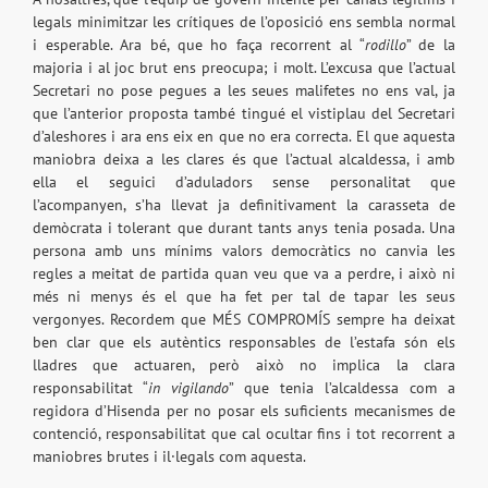
legals minimitzar les crítiques de l’oposició ens sembla normal
i esperable. Ara bé, que ho faça recorrent al “
rodillo
” de la
majoria i al joc brut ens preocupa; i molt. L’excusa que l’actual
Secretari no pose pegues a les seues malifetes no ens val, ja
que l’anterior proposta també tingué el vistiplau del Secretari
d’aleshores i ara ens eix en que no era correcta. El que aquesta
maniobra deixa a les clares és que l’actual alcaldessa, i amb
ella el seguici d’aduladors sense personalitat que
l’acompanyen, s’ha llevat ja definitivament la carasseta de
demòcrata i tolerant que durant tants anys tenia posada. Una
persona amb uns mínims valors democràtics no canvia les
regles a meitat de partida quan veu que va a perdre, i això ni
més ni menys és el que ha fet per tal de tapar les seus
vergonyes. Recordem que MÉS COMPROMÍS sempre ha deixat
ben clar que els autèntics responsables de l’estafa són els
lladres que actuaren, però això no implica la clara
responsabilitat “
in vigilando
” que tenia l’alcaldessa com a
regidora d’Hisenda per no posar els suficients mecanismes de
contenció, responsabilitat que cal ocultar fins i tot recorrent a
maniobres brutes i il·legals com aquesta.